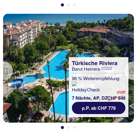
Türkische Riviera
Barut Hemera
Previous
96 % Weiterempfehlung
statt
7 Nächte, AP, DZ
CHF 848
p.P. ab CHF 778