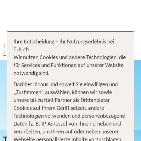
Ihre Entscheidung – Ihr Nutzungserlebnis bei
TUI.ch
Ferien buchen
Ferien
Türkei
TUI.ch
Türkische Riviera
Wir nutzen Cookies und andere Technologien, die
für Services und Funktionen auf unserer Website
notwendig sind.
Darüber hinaus und soweit Sie einwilligen und
„Zustimmen“ auswählen, können wir sowie
unsere bis zu fünf Partner als Drittanbieter
Cookies auf Ihrem Gerät setzen, andere
Technologien verwenden und personenbezogene
Daten [z. B. IP-Adresse] von Ihnen erheben und
verarbeiten, um Ihnen auf oder neben unserer
TÜRKISCHE RIVIERA
Webseite personalisierte Inhalte vorzuschlagen