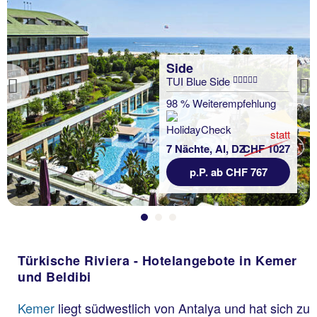
Side
TUI Blue Side
Previous
98 % Weiterempfehlung
statt
7 Nächte, AI, DZ
CHF 1027
p.P. ab CHF 767
Türkische Riviera - Hotelangebote in Kemer
und Beldibi
Kemer
liegt südwestlich von Antalya und hat sich zu