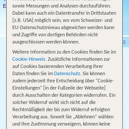
Endlose Sandstrände
sowie Messungen und Analysen durchzuführen.
Dabei kann auch ein Datentransfer in Drittstaaten
[z.B. USA] möglich sein, wo vom Schweizer- und
EU-Datenschutzniveau abgewichen werden kann
und Zugriffe von dortigen Behörden nicht
Pauschalferien
Hotel
ausgeschlossen werden können.
Städtereisen
% DEALS
Ferienhaus
Weitere Information zu den Cookies finden Sie im
Cookie-Hinweis.
Zusätzliche Informationen zur
Wo soll es hin gehen?
Kreuzfahrten
Fahrzeuge
Ausflüge
auf Cookies basierenden Verarbeitung Ihrer
Daten finden Sie im
Datenschutz.
Sie können
Von wo?
zudem jederzeit Ihre Entscheidung über "Cookie-
Schweiz
Einstellungen" [in der Fußzeile der Webseite]
durch Ausschalten der Kategorien widerrufen. Ein
Wann & wie lange?
solcher Widerruf wirkt sich nicht auf die
10.08.2026 - 25.05.2027, 1 Woche
Rechtmäßigkeit der bis zum Widerruf erfolgten
Verarbeitung aus. Soweit Sie „Ablehnen“ wählen
Wer reist mit?
und Ihre Zustimmung verweigern, können keine