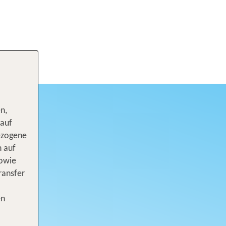
n,
 auf
ezogene
n auf
sowie
ransfer
en