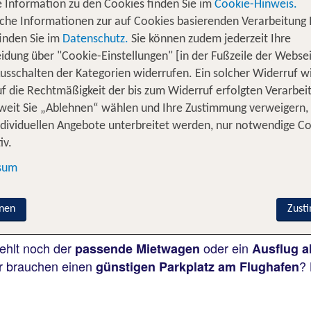
 Information zu den Cookies finden Sie im
Cookie-Hinweis.
iche Informationen zur auf Cookies basierenden Verarbeitung 
inden Sie im
Datenschutz.
Sie können zudem jederzeit Ihre
idung über "Cookie-Einstellungen" [in der Fußzeile der Websei
usschalten der Kategorien widerrufen. Ein solcher Widerruf wi
uf die Rechtmäßigkeit der bis zum Widerruf erfolgten Verarbei
weit Sie „Ablehnen“ wählen und Ihre Zustimmung verweigern,
ndividuellen Angebote unterbreitet werden, nur notwendige C
iv.
Beliebig
2 Erwachsene
sum
uchen
nen
Zust
ehlt noch der
oder ein
passende Mietwagen
Ausflug al
 brauchen einen
? 
günstigen Parkplatz am Flughafen