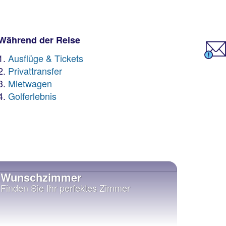
Während der Reise
Ausflüge & Tickets
Privattransfer
Mietwagen
Golferlebnis
Wunschzimmer
Flex T
Finden Sie Ihr perfektes Zimmer
Upgrad
Abreis
stornie