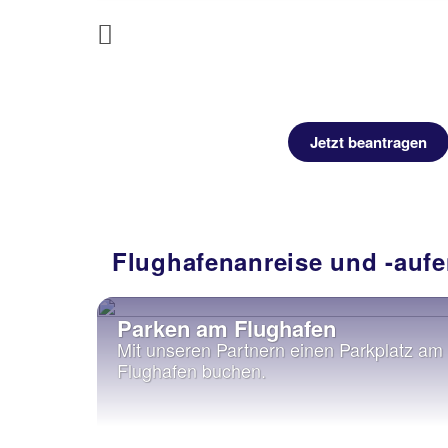
Previous
tragen
Jetzt beantragen
Flughafenanreise und -aufe
Parken am Flughafen
Mit unseren Partnern einen Parkplatz am
Flughafen buchen.