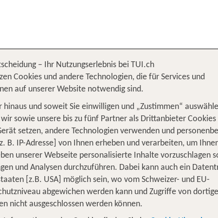
tscheidung – Ihr Nutzungserlebnis bei TUI.ch
zen Cookies und andere Technologien, die für Services und
nen auf unserer Website notwendig sind.
 hinaus und soweit Sie einwilligen und „Zustimmen“ auswähle
wir sowie unsere bis zu fünf Partner als Drittanbieter Cookies
Gerät setzen, andere Technologien verwenden und personenb
z. B. IP-Adresse] von Ihnen erheben und verarbeiten, um Ihne
ben unserer Webseite personalisierte Inhalte vorzuschlagen 
en und Analysen durchzuführen. Dabei kann auch ein Datent
EN
tstaaten [z.B. USA] möglich sein, wo vom Schweizer- und EU-
hutzniveau abgewichen werden kann und Zugriffe von dortig
eniessen!
en nicht ausgeschlossen werden können.