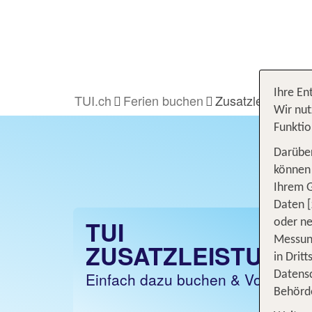
Ihre En
TUI.ch
Ferien buchen
Zusatzleistungen
Wir nut
Funktio
Darüber
können 
Ihrem 
Daten [
TUI
oder ne
Messung
ZUSATZLEISTUNG
in Drit
Datensc
Einfach dazu buchen & Vorteile g
Behörd