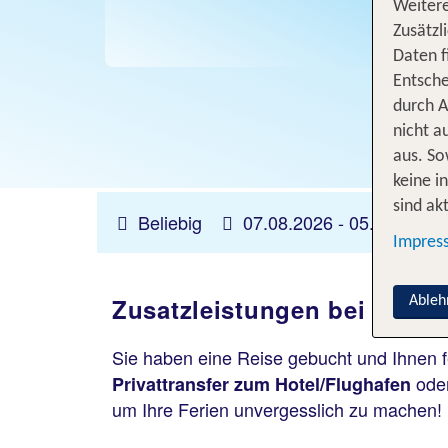
Weitere
Zusätzl
Daten f
Entsche
durch A
nicht a
aus. So
keine i
sind akt
Beliebig
07.08.2026 -
05.11.2026
Impres
Zusatzleistungen bei TUI b
Ableh
Sie haben eine Reise gebucht und Ihnen f
oder
Privattransfer zum Hotel/Flughafen
um Ihre Ferien unvergesslich zu machen!