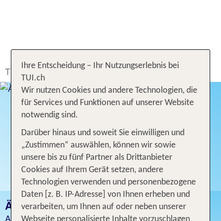
Ihre Entscheidung – Ihr Nutzungserlebnis bei
TUI.ch
Ferien buchen
Ferien
Ägypten
TUI.ch
Wir nutzen Cookies und andere Technologien, die
für Services und Funktionen auf unserer Website
notwendig sind.
Darüber hinaus und soweit Sie einwilligen und
„Zustimmen“ auswählen, können wir sowie
unsere bis zu fünf Partner als Drittanbieter
Cookies auf Ihrem Gerät setzen, andere
Technologien verwenden und personenbezogene
Daten [z. B. IP-Adresse] von Ihnen erheben und
ÄGYPTEN FERIEN
verarbeiten, um Ihnen auf oder neben unserer
Angebot für 1 Woche inklusive Flug
Webseite personalisierte Inhalte vorzuschlagen