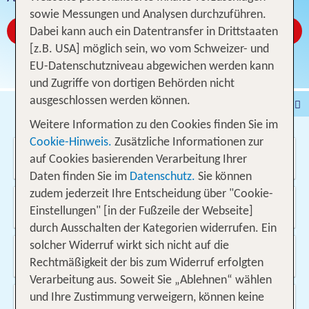
sowie Messungen und Analysen durchzuführen.
Jetzt ab CHF 319
Dabei kann auch ein Datentransfer in Drittstaaten
[z.B. USA] möglich sein, wo vom Schweizer- und
EU-Datenschutzniveau abgewichen werden kann
und Zugriffe von dortigen Behörden nicht
ausgeschlossen werden können.
Pauschalferien
Hotel
Weitere Information zu den Cookies finden Sie im
Städtereisen
% DEALS
Ferienhaus
Cookie-Hinweis.
Zusätzliche Informationen zur
Wo soll es hin gehen?
Kreuzfahrten
Fahrzeuge
Ausflüge
auf Cookies basierenden Verarbeitung Ihrer
Daten finden Sie im
Datenschutz.
Sie können
zudem jederzeit Ihre Entscheidung über "Cookie-
Von wo?
Einstellungen" [in der Fußzeile der Webseite]
Schweiz
durch Ausschalten der Kategorien widerrufen. Ein
solcher Widerruf wirkt sich nicht auf die
Wann & wie lange?
08.08.2026 - 23.05.2027, 1 Woche
Rechtmäßigkeit der bis zum Widerruf erfolgten
Verarbeitung aus. Soweit Sie „Ablehnen“ wählen
Wer reist mit?
und Ihre Zustimmung verweigern, können keine