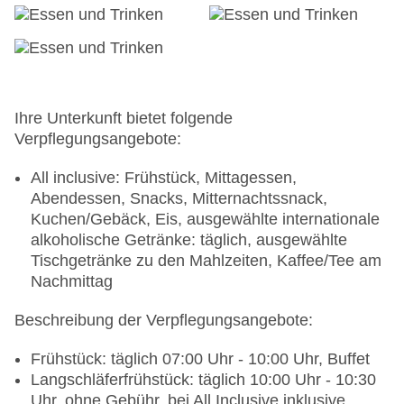
Liegestühle: ohne Gebühr, bei All Inclusive
inklusive, Sonnenschirme: ohne Gebühr, bei All
Inclusive inklusive
Aquapark „Kidsaquapark“: April - September;
saisonabhängig; wetterabhängig, ohne Gebühr,
bei All Inclusive inklusive, Outdoor, Süßwasser,
Ihre Unterkunft bietet folgende
beheizbar: April und Oktober; saisonabhängig;
Verpflegungsangebote:
wetterabhängig, Wasserrutsche: April - Oktober;
wetterabhängig, ohne Gebühr, bei All Inclusive
All inclusive: Frühstück, Mittagessen,
inklusive, Liegen: ohne Gebühr, bei All Inclusive
Abendessen, Snacks, Mitternachtssnack,
inklusive, Liegestühle: ohne Gebühr, bei All
Kuchen/Gebäck, Eis, ausgewählte internationale
Inclusive inklusive, Sonnenschirme: ohne Gebühr,
alkoholische Getränke: täglich, ausgewählte
bei All Inclusive inklusive
Tischgetränke zu den Mahlzeiten, Kaffee/Tee am
Pool „Indoorpool“: saisonabhängig;
Nachmittag
wetterabhängig, ohne Gebühr, bei All Inclusive
Beschreibung der Verpflegungsangebote:
inklusive, Indoor, Süßwasser, beheizbar: April und
November; saisonabhängig; wetterabhängig, im
Frühstück: täglich 07:00 Uhr - 10:00 Uhr, Buffet
Wellnessbereich, Liegen: ohne Gebühr, bei All
Langschläferfrühstück: täglich 10:00 Uhr - 10:30
Inclusive inklusive, Liegestühle: ohne Gebühr, bei
Uhr, ohne Gebühr, bei All Inclusive inklusive