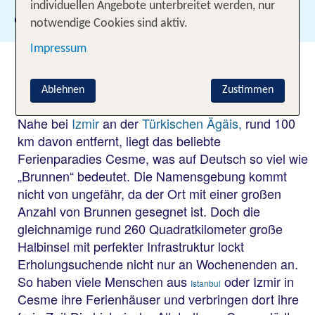
individuellen Angebote unterbreitet werden, nur
Gewählte Filter:
Cesme
notwendige Cookies sind aktiv.
Impressum
Entspannung pur im türkischen
Cesme
Ablehnen
Zustimmen
Nahe bei
Izmir
an der
Türkischen Ägäis,
rund 100
km davon entfernt, liegt das beliebte
Ferienparadies Cesme, was auf Deutsch so viel wie
„Brunnen“ bedeutet. Die Namensgebung kommt
nicht von ungefähr, da der Ort mit einer großen
Anzahl von Brunnen gesegnet ist. Doch die
gleichnamige rund 260 Quadratkilometer große
Halbinsel mit perfekter Infrastruktur lockt
Erholungsuchende nicht nur an Wochenenden an.
So haben viele Menschen aus
oder Izmir in
Istanbul
Cesme ihre Ferienhäuser und verbringen dort ihre