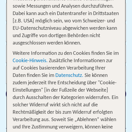
sowie Messungen und Analysen durchzuführen.
Wo soll es hin gehen?
Kreuzfahrten
Fahrzeuge
Ausflüge
Dabei kann auch ein Datentransfer in Drittstaaten
[z.B. USA] möglich sein, wo vom Schweizer- und
EU-Datenschutzniveau abgewichen werden kann
Von wo?
Schweiz
und Zugriffe von dortigen Behörden nicht
ausgeschlossen werden können.
Wann & wie lange?
Weitere Information zu den Cookies finden Sie im
09.08.2026 - 24.05.2027, 1 Woche
Cookie-Hinweis.
Zusätzliche Informationen zur
auf Cookies basierenden Verarbeitung Ihrer
Wer reist mit?
Daten finden Sie im
Datenschutz.
Sie können
2 Erwachsene
zudem jederzeit Ihre Entscheidung über "Cookie-
Einstellungen" [in der Fußzeile der Webseite]
Suchen
durch Ausschalten der Kategorien widerrufen. Ein
solcher Widerruf wirkt sich nicht auf die
Rechtmäßigkeit der bis zum Widerruf erfolgten
Verarbeitung aus. Soweit Sie „Ablehnen“ wählen
1 Filter hinzugefügt
und Ihre Zustimmung verweigern, können keine