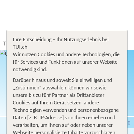
Ihre Entscheidung – Ihr Nutzungserlebnis bei
TUI.ch
Ferien buchen
Ferien
Türkei
Cesme
TUI.ch
Wir nutzen Cookies und andere Technologien, die
für Services und Funktionen auf unserer Website
notwendig sind.
CESME
Darüber hinaus und soweit Sie einwilligen und
„Zustimmen“ auswählen, können wir sowie
unsere bis zu fünf Partner als Drittanbieter
Cookies auf Ihrem Gerät setzen, andere
Technologien verwenden und personenbezogene
Daten [z. B. IP-Adresse] von Ihnen erheben und
Pauschalferien
Hotel
verarbeiten, um Ihnen auf oder neben unserer
Webseite personalisierte Inhalte vorzuschlagen
Städtereisen
% DEALS
Ferienhaus