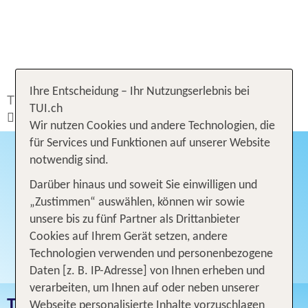
Ihre Entscheidung – Ihr Nutzungserlebnis bei
TUI.ch
Ferien buchen
Ferien
Türkei
TUI.ch
Türkische Ägäis
Wir nutzen Cookies und andere Technologien, die
für Services und Funktionen auf unserer Website
notwendig sind.
Darüber hinaus und soweit Sie einwilligen und
„Zustimmen“ auswählen, können wir sowie
unsere bis zu fünf Partner als Drittanbieter
Cookies auf Ihrem Gerät setzen, andere
Technologien verwenden und personenbezogene
Daten [z. B. IP-Adresse] von Ihnen erheben und
verarbeiten, um Ihnen auf oder neben unserer
TÜRKISCHE ÄGÄIS
Webseite personalisierte Inhalte vorzuschlagen