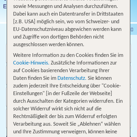
Einzigartige Landschaft
sowie Messungen und Analysen durchzuführen.
Dabei kann auch ein Datentransfer in Drittstaaten
[z.B. USA] möglich sein, wo vom Schweizer- und
Pauschalferien
Hotel
EU-Datenschutzniveau abgewichen werden kann
und Zugriffe von dortigen Behörden nicht
Städtereisen
% DEALS
Ferienhaus
ausgeschlossen werden können.
Wo soll es hin gehen?
Kreuzfahrten
Fahrzeuge
Ausflüge
Weitere Information zu den Cookies finden Sie im
Cookie-Hinweis.
Zusätzliche Informationen zur
Von wo?
auf Cookies basierenden Verarbeitung Ihrer
Schweiz
Daten finden Sie im
Datenschutz.
Sie können
zudem jederzeit Ihre Entscheidung über "Cookie-
Wann & wie lange?
Einstellungen" [in der Fußzeile der Webseite]
10.08.2026 - 25.05.2027, 1 Woche
durch Ausschalten der Kategorien widerrufen. Ein
solcher Widerruf wirkt sich nicht auf die
Wer reist mit?
Rechtmäßigkeit der bis zum Widerruf erfolgten
2 Erwachsene
Verarbeitung aus. Soweit Sie „Ablehnen“ wählen
und Ihre Zustimmung verweigern, können keine