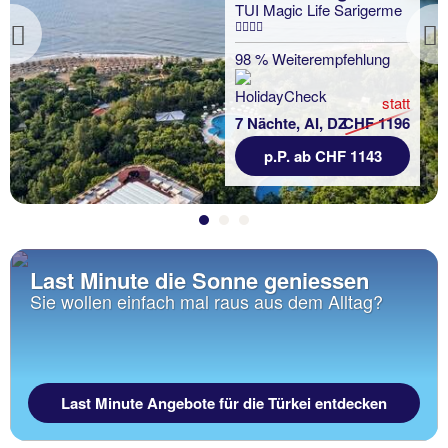
TUI Magic Life Sarigerme
Previous
98 % Weiterempfehlung
statt
7 Nächte, AI, DZ
CHF 1196
p.P. ab CHF 1143
Last Minute die Sonne geniessen
Sie wollen einfach mal raus aus dem Alltag?
Last Minute Angebote für die Türkei entdecken