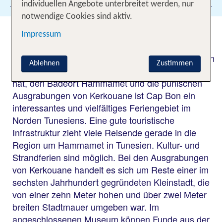
individuellen Angebote unterbreitet werden, nur
notwendige Cookies sind aktiv.
Hammamet erleben
Impressum
Durch seine grüne Kulturlandschaft, die der Region
Ablehnen
Zustimmen
den Beinamen "Tunesische Riviera" eingebracht
hat, den Badeort Hammamet und die punischen
Ausgrabungen von Kerkouane ist Cap Bon ein
interessantes und vielfältiges Feriengebiet im
Norden Tunesiens. Eine gute touristische
Infrastruktur zieht viele Reisende gerade in die
Region um Hammamet in Tunesien. Kultur- und
Strandferien sind möglich. Bei den Ausgrabungen
von Kerkouane handelt es sich um Reste einer im
sechsten Jahrhundert gegründeten Kleinstadt, die
von einer zehn Meter hohen und über zwei Meter
breiten Stadtmauer umgeben war. Im
angeschlossenen Museum können Funde aus der