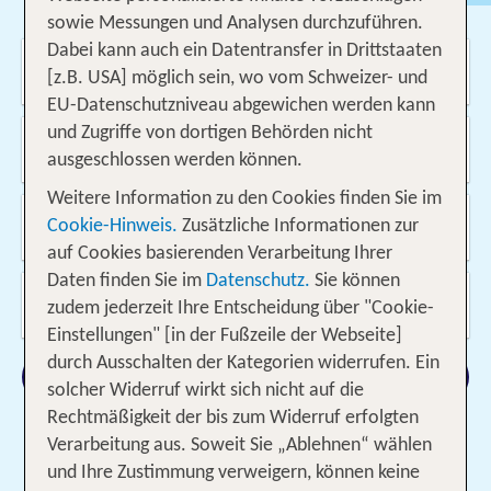
sowie Messungen und Analysen durchzuführen.
Städtereisen
% DEALS
Ferienhaus
Dabei kann auch ein Datentransfer in Drittstaaten
Wo soll es hin gehen?
Kreuzfahrten
Fahrzeuge
Ausflüge
[z.B. USA] möglich sein, wo vom Schweizer- und
EU-Datenschutzniveau abgewichen werden kann
und Zugriffe von dortigen Behörden nicht
Von wo?
Schweiz
ausgeschlossen werden können.
Weitere Information zu den Cookies finden Sie im
Wann & wie lange?
Cookie-Hinweis.
Zusätzliche Informationen zur
12.08.2026 - 27.05.2027, 1 Woche
auf Cookies basierenden Verarbeitung Ihrer
Daten finden Sie im
Datenschutz.
Sie können
Wer reist mit?
zudem jederzeit Ihre Entscheidung über "Cookie-
2 Erwachsene
Einstellungen" [in der Fußzeile der Webseite]
durch Ausschalten der Kategorien widerrufen. Ein
Suchen
solcher Widerruf wirkt sich nicht auf die
Rechtmäßigkeit der bis zum Widerruf erfolgten
Verarbeitung aus. Soweit Sie „Ablehnen“ wählen
und Ihre Zustimmung verweigern, können keine
Filter hinzufügen