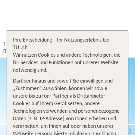
Ihre Entscheidung – Ihr Nutzungserlebnis bei
TUI.ch
Ferien buchen
Ferien
Tunesien
TUI.ch
Hammamet
Wir nutzen Cookies und andere Technologien, die
für Services und Funktionen auf unserer Website
notwendig sind.
Darüber hinaus und soweit Sie einwilligen und
HAMMAMET
„Zustimmen“ auswählen, können wir sowie
unsere bis zu fünf Partner als Drittanbieter
Cookies auf Ihrem Gerät setzen, andere
Technologien verwenden und personenbezogene
Daten [z. B. IP-Adresse] von Ihnen erheben und
verarbeiten, um Ihnen auf oder neben unserer
Pauschalferien
Hotel
Webseite personalisierte Inhalte vorzuschlagen