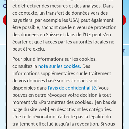
Offres pour 1 semaine vol inclus
et d’effectuer des mesures et des analyses. Dans
ce contexte, un transfert de données vers des
Réservez à partir de CHF 1791
pays tiers [par exemple les USA] peut également
être possible, sachant que le niveau de protection
des données en Suisse et dans de l’UE peut s’en
écarter et que l’accès par les autorités locales ne
peut être exclu.
Voyages
Hôtel
Pour plus d’informations sur les cookies,
Voyages intervilles
% DEALS
Maison de vacances
consultez la
note sur les cookies.
Des
Où voulez-vous aller?
Croisières
Véhicules
informations supplémentaires sur le traitement
de vos données basé sur les cookies sont
disponibles dans
l’avis de confidentialité.
Vous
D'où?
pouvez en outre révoquer votre décision à tout
Suisse
moment via «Paramètres des cookies» [en bas de
page du site web] en désactivant les catégories.
Quand et pour combien de temps?
09.08.2026 - 24.05.2027, 1 Semaine
Une telle révocation n’affecte pas la légalité du
traitement effectué jusqu’à la révocation. Si vous