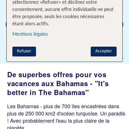
Voyageurs?
sélectionnez «Refuser» et déclinez votre
2 Adultes
consentement, aucune offre individuelle ne peut
être proposée, seuls les cookies nécessaires
Rechercher
étant alors actifs.
Mentions légales
Ajouter des filtres
Refuser
Accepter
De superbes offres pour vos
vacances aux Bahamas - "It's
better in The Bahamas"
Les Bahamas - plus de 700 îles encastrées dans
plus de 250 000 km2 d'océan turquoise. Un paradis
! Avec probablement l'eau la plus claire de la
planète.