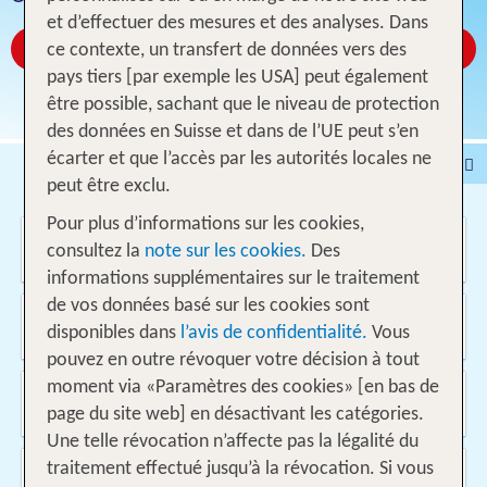
et d’effectuer des mesures et des analyses. Dans
Réservez à partir de CHF 1117
ce contexte, un transfert de données vers des
pays tiers [par exemple les USA] peut également
être possible, sachant que le niveau de protection
des données en Suisse et dans de l’UE peut s’en
écarter et que l’accès par les autorités locales ne
Voyages
Hôtel
peut être exclu.
Voyages intervilles
% DEALS
Maison de vacances
Pour plus d’informations sur les cookies,
Où voulez-vous aller?
Croisières
Véhicules
consultez la
note sur les cookies.
Des
informations supplémentaires sur le traitement
de vos données basé sur les cookies sont
D'où?
disponibles dans
l’avis de confidentialité.
Vous
Suisse
pouvez en outre révoquer votre décision à tout
moment via «Paramètres des cookies» [en bas de
Quand et pour combien de temps?
08.08.2026 - 23.05.2027, 1 Semaine
page du site web] en désactivant les catégories.
Une telle révocation n’affecte pas la légalité du
Voyageurs?
traitement effectué jusqu’à la révocation. Si vous