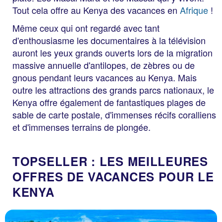
Tout cela offre au Kenya des vacances en
Afrique
!
Même ceux qui ont regardé avec tant
d'enthousiasme les documentaires à la télévision
auront les yeux grands ouverts lors de la migration
massive annuelle d'antilopes, de zèbres ou de
gnous pendant leurs vacances au Kenya. Mais
outre les attractions des grands parcs nationaux, le
Kenya offre également de fantastiques plages de
Kenia
sable de carte postale, d'immenses récifs coralliens
Baobab Beach Resort &
et d'immenses terrains de plongée.
Spa
96 % de recommandation
TOPSELLER : LES MEILLEURES
au lieu de
OFFRES DE VACANCES POUR LE
7 nuits, TC, CD
CHF 1731
KENYA
p.p. dès CHF 1625