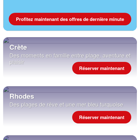
Profitez maintenant des offres de dernière minute
Crète
Des moments en famille entre plage, aventure et
plaisir
Réserver maintenant
Rhodes
Des plages de rêve et une mer bleu turquoise
Réserver maintenant