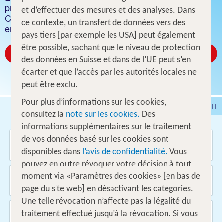
prisées, telles que Majorque, la Crète, Grande
et d’effectuer des mesures et des analyses. Dans
Canarie, la Turquie, l'Espagne et bien d'autres
ce contexte, un transfert de données vers des
encore. Tarifs Flex disponibles.
pays tiers [par exemple les USA] peut également
être possible, sachant que le niveau de protection
Découvrir les offres
des données en Suisse et dans de l’UE peut s’en
écarter et que l’accès par les autorités locales ne
peut être exclu.
Pour plus d’informations sur les cookies,
Voyages
Hôtel
consultez la
note sur les cookies.
Des
Voyages intervilles
% DEALS
Maison de vacances
informations supplémentaires sur le traitement
Où voulez-vous aller?
de vos données basé sur les cookies sont
Croisières
Véhicules
disponibles dans
l’avis de confidentialité.
Vous
pouvez en outre révoquer votre décision à tout
D'où?
moment via «Paramètres des cookies» [en bas de
Suisse
page du site web] en désactivant les catégories.
Une telle révocation n’affecte pas la légalité du
Quand et pour combien de temps?
traitement effectué jusqu’à la révocation. Si vous
10.08.2026 - 12.09.2026, 1 Semaine