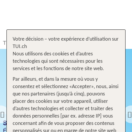
Votre décision – votre expérience d’utilisation sur
TUI.ch
Rechercher & Réserver
Dernière minute
TUI.ch
Nous utilisons des cookies et d’autres
JUSQU'À
ADULTS ONLY HOTELS
50 %
technologies qui sont nécessaires pour les
Dernière minute en tête-à-tête : réservez des
ÉCONOMISEZ
services et les fonctions de notre site web.
vacances dans les plus beaux hôtels pour adultes à
JUSQU'À
50 %*
Majorque, en Crète, aux Canaries, en Turquie, etc.
Par ailleurs, et dans la mesure où vous y
ÉCONOMISEZ
consentez et sélectionnez «Accepter», nous, ainsi
Découvrir les offres
que nos partenaires (jusqu’à cinq), pouvons
placer des cookies sur votre appareil, utiliser
d’autres technologies et collecter et traiter des
Previous
données personnelles [par ex. adresse IP] vous
SUPER OFFRE DE DERNIÈRE MINUTE
concernant afin de vous proposer des contenus
Économisez jusqu'à 50 %* sur des destinations très
personnalisés sur ou en marge de notre site web