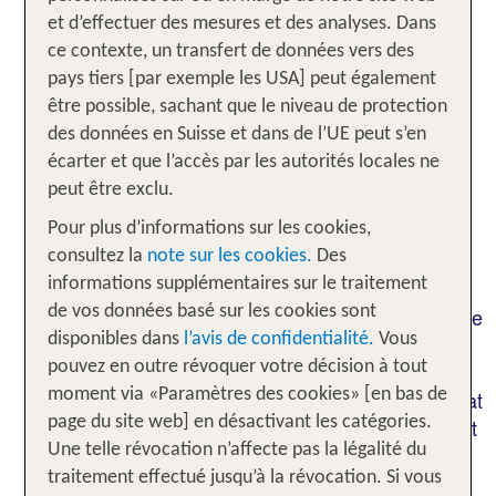
(CGVDC)
et d’effectuer des mesures et des analyses. Dans
ce contexte, un transfert de données vers des
Vous trouverez ci-dessous nos Conditions
pays tiers [par exemple les USA] peut également
générales de voyage et dispositions contractuelles
être possible, sachant que le niveau de protection
(CGVDC) en format PDF imprimable. Ces
des données en Suisse et dans de l’UE peut s’en
conditions s'appliquent à toutes les réservations
écarter et que l’accès par les autorités locales ne
des marques de voyagistes TUI et airtours auprès
peut être exclu.
du tour-opérateur TUI Suisse Ltd.
Pour plus d’informations sur les cookies,
IMPORTANT!
consultez la
note sur les cookies.
Des
Les clients qui ont effectué leurs réservations en
informations supplémentaires sur le traitement
ligne sont particulièrement avisés par le CGVDC de
de vos données basé sur les cookies sont
respecter la clause 4.8: "Pour les réservations de
disponibles dans
l’avis de confidentialité.
Vous
vols par Internet, nous ne sommes que des
pouvez en outre révoquer votre décision à tout
intermédiaires au sens de la clause 1.3 et le contrat
moment via «Paramètres des cookies» [en bas de
avec la compagnie aérienne est conclu au moment
page du site web] en désactivant les catégories.
de l'émission des billets. Si votre réservation en
Une telle révocation n’affecte pas la légalité du
ligne est effectuée en dehors d'un jour ouvrable et
traitement effectué jusqu’à la révocation. Si vous