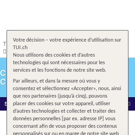
Votre décision – votre expérience d’utilisation sur
TUI.ch
Service & Contact
Autour du voyage
TUI.ch
Conditions contractuelles
Nous utilisons des cookies et d’autres
technologies qui sont nécessaires pour les
CONDITIONS
services et les fonctions de notre site web.
CONTRACTUELLES
Par ailleurs, et dans la mesure où vous y
consentez et sélectionnez «Accepter», nous, ainsi
que nos partenaires (jusqu’à cinq), pouvons
Service & Contact
placer des cookies sur votre appareil, utiliser
d’autres technologies et collecter et traiter des
données personnelles [par ex. adresse IP] vous
Conditions générales de voyage
concernant afin de vous proposer des contenus
et dispositions contractuelles
personnalisés sur ou en marge de notre site web