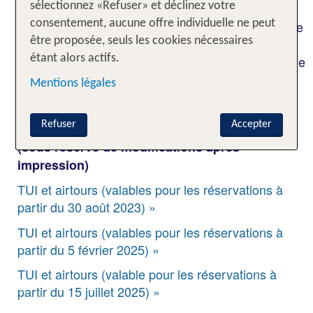
en dehors des heures de bureau (09.00 à 18.00,
sélectionnez «Refuser» et déclinez votre
changements possibles sans préavis), les billets ne
consentement, aucune offre individuelle ne peut
seront émis que le jour ouvrable suivant. Le prix
être proposée, seuls les cookies nécessaires
déterminant dans ce cas est le prix du jour ouvrable
étant alors actifs.
suivant et non le prix du jour de votre réservation
Mentions légales
en ligne."
Refuser
Accepter
CGVDC pour tous les voyages des marques
(sous réserve de modifications après
impression)
TUI et airtours (valables pour les réservations à
partir du 30 août 2023) »
TUI et airtours (valables pour les réservations à
partir du 5 février 2025) »
TUI et airtours (valable pour les réservations à
partir du 15 juillet 2025) »