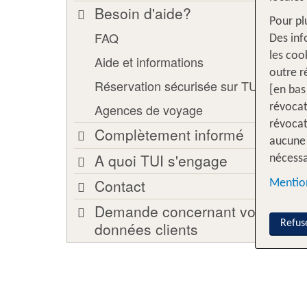
Besoin d'aide?
Pour pl
FAQ
Des inf
les coo
Aide et informations
outre r
Réservation sécurisée sur TUI.ch
[en bas
Agences de voyage
révocat
révocat
Complètement informé
aucune 
A quoi TUI s'engage
nécessa
Contact
Mention
Demande concernant vos
Refus
données clients