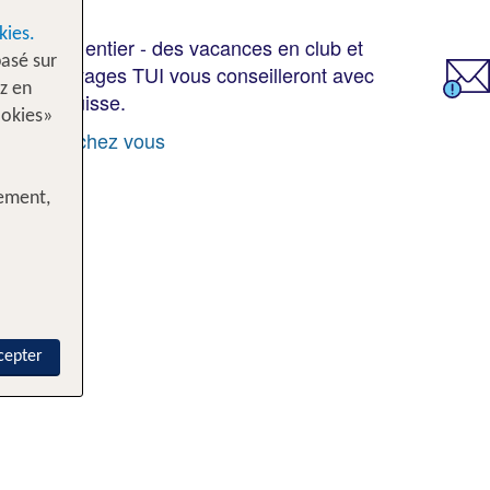
kies.
s le monde entier - des vacances en club et
asé sur
rts en voyages TUI vous conseilleront avec
z en
ute la Suisse.
ookies»
proche de chez vous
tement,
cepter