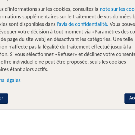
votre voyage TUI?
us d’informations sur les cookies, consultez la
note sur les coo
Un large éventail d'offres et de destinations dan
ormations supplémentaires sur le traitement de vos données b
des croisières aux voyages individuels. Nos expe
kies sont disponibles dans
l’avis de confidentialité.
Vous pouve
compétence dans plus de 50 agences TUI dans to
évoquer votre décision à tout moment via «Paramètres des c
Vous trouverez ici l'agence de voyage la plus 
 de page du site web] en désactivant les catégories. Une telle
ion n’affecte pas la légalité du traitement effectué jusqu’à la
ion. Si vous sélectionnez «Refuser» et déclinez votre consen
offre individuelle ne peut être proposée, seuls les cookies
ires étant alors actifs.
s légales
er
Ac