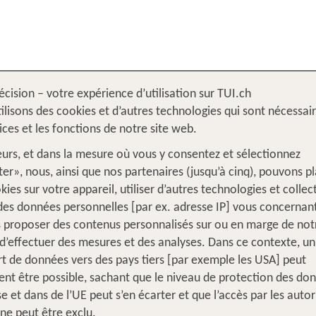
écision – votre expérience d’utilisation sur TUI.ch
?
Agences de voyage
ilisons des cookies et d’autres technologies qui sont nécessai
vices et les fonctions de notre site web.
leurs, et dans la mesure où vous y consentez et sélectionnez
AGENCES DE VOYAG
er», nous, ainsi que nos partenaires (jusqu’à cinq), pouvons p
kies sur votre appareil, utiliser d’autres technologies et collec
 des données personnelles [par ex. adresse IP] vous concernant
 proposer des contenus personnalisés sur ou en marge de notr
d’effectuer des mesures et des analyses. Dans ce contexte, un
rt de données vers des pays tiers [par exemple les USA] peut
Recherche d'agence de voyage
nt être possible, sachant que le niveau de protection des do
se et dans de l’UE peut s’en écarter et que l’accès par les autor
Souhaitez-vous vous rendre dans une agence de 
 ne peut être exclu.