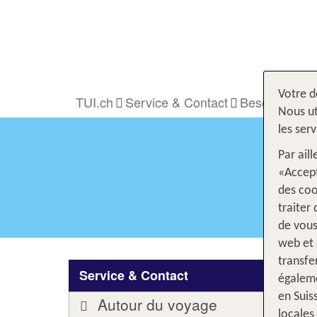
Votre d
TUI.ch
Service & Contact
Besoin d'aide
Nous ut
les ser
Par ail
«Accept
des coo
traiter
de vous
web et 
transfe
Service & Contact
égaleme
en Suis
Autour du voyage
locales