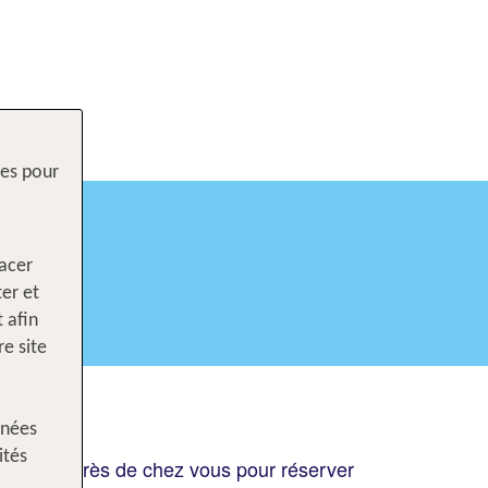
res pour
E
lacer
ter et
 afin
e site
nnées
ités
voyage près de chez vous pour réserver