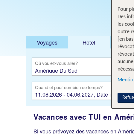
Pour pl
Des inf
les coo
outre r
[en bas
Voyages
Hôtel
Voyage
révocat
révocat
aucune 
Où voulez-vous aller?
nécessa
Mention
Quand et pour combien de temps?
11.08.2026 - 04.06.2027, Date indifférent
Refus
Vacances avec TUI en Amériq
Si vous prévoyez des vacances en Amérique