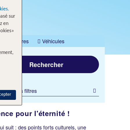
kies.
asé sur
z en
ookies»
Croisières
Véhicules
tement,
Rechercher
jouter des filtres
cepter
ce pour l'éternité !
uit : des points forts culturels, une