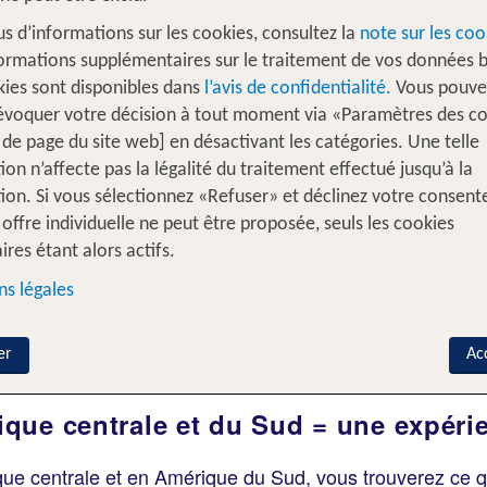
us d’informations sur les cookies, consultez la
note sur les coo
ormations supplémentaires sur le traitement de vos données b
kies sont disponibles dans
l’avis de confidentialité.
Vous pouve
évoquer votre décision à tout moment via «Paramètres des c
 de page du site web] en désactivant les catégories. Une telle
s intervilles
% DEALS
Maison de vacances
ion n’affecte pas la légalité du traitement effectué jusqu’à la
ion. Si vous sélectionnez «Refuser» et déclinez votre consen
offre individuelle ne peut être proposée, seuls les cookies
Ajouter un vol
ires étant alors actifs.
s légales
Voyageurs?
A
e
2 Adultes
er
Ac
ue centrale et du Sud = une expérien
 centrale et en Amérique du Sud, vous trouverez ce qui s