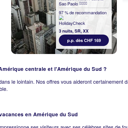
Sao Paolo
97 % de recommandation
3 nuits, SR, XX
p.p. dès CHF 169
'Amérique centrale et l'Amérique du Sud ?
 dans le lointain. Nos offres vous aideront certainement d
ble.
s vacances en Amérique du Sud
 impressionne ses visiteurs avec ses célèbres sites de f