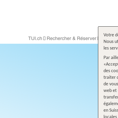
Votre d
TUI.ch
Rechercher & Réserver
Voyage
Nous ut
les ser
Par ail
«Accept
des coo
traiter
de vous
web et 
transfe
égaleme
en Suis
locales