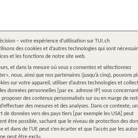
écision – votre expérience d’utilisation sur TUI.ch
s
Amérique du Sud
ilisons des cookies et d’autres technologies qui sont nécessai
vices et les fonctions de notre site web.
leurs, et dans la mesure où vous y consentez et sélectionnez
er», nous, ainsi que nos partenaires (jusqu’à cinq), pouvons p
kies sur votre appareil, utiliser d’autres technologies et collec
 des données personnelles [par ex. adresse IP] vous concernant
 proposer des contenus personnalisés sur ou en marge de notr
d’effectuer des mesures et des analyses. Dans ce contexte, un
rt de données vers des pays tiers [par exemple les USA] peut
AMÉRIQUE DU SUD
nt être possible, sachant que le niveau de protection des do
se et dans de l’UE peut s’en écarter et que l’accès par les autor
 ne peut être exclu.