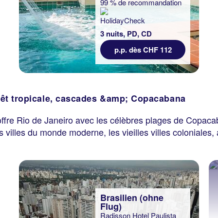
99 % de recommandation
3 nuits, PD, CD
p.p. dès CHF 112
 forêt tropicale, cascades &amp; Copacabana
ffre Rio de Janeiro avec les célèbres plages de Copaca
s villes du monde moderne, les vieilles villes coloniales,
Brasilien (ohne
Flug)
Radisson Hotel Paulista