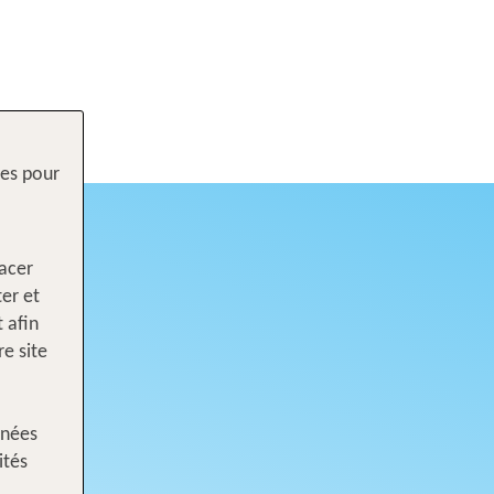
res pour
lacer
ter et
 afin
e site
nnées
ités