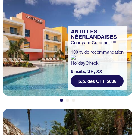
ANTILLES
NÉERLANDAISES
Courtyard Curacao
Previous
100 % de recommandation
6 nuits, SR, XX
p.p. dès CHF 5036