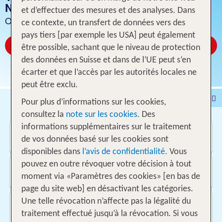
NÉERLANDAISES
et d’effectuer des mesures et des analyses. Dans
Offres pour 1 semaine vol inclus
ce contexte, un transfert de données vers des
pays tiers [par exemple les USA] peut également
Réservez à partir de CHF 2114
être possible, sachant que le niveau de protection
des données en Suisse et dans de l’UE peut s’en
écarter et que l’accès par les autorités locales ne
peut être exclu.
Voyages
Hôtel
Pour plus d’informations sur les cookies,
consultez la
note sur les cookies.
Des
Voyages intervilles
% DEALS
Maison de vacances
informations supplémentaires sur le traitement
Où voulez-vous aller?
Croisières
Véhicules
de vos données basé sur les cookies sont
disponibles dans
l’avis de confidentialité.
Vous
pouvez en outre révoquer votre décision à tout
D'où?
Suisse
moment via «Paramètres des cookies» [en bas de
page du site web] en désactivant les catégories.
Quand et pour combien de temps?
Une telle révocation n’affecte pas la légalité du
10.08.2026 - 25.05.2027, 1 Semaine
traitement effectué jusqu’à la révocation. Si vous