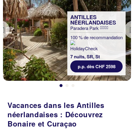
ANTILLES
NÉERLANDAISES
Paradera Park
Previous
100 % de recommandation
7 nuits, SR, St
p.p. dès CHF 2598
Vacances dans les Antilles
néerlandaises : Découvrez
Bonaire et Curaçao