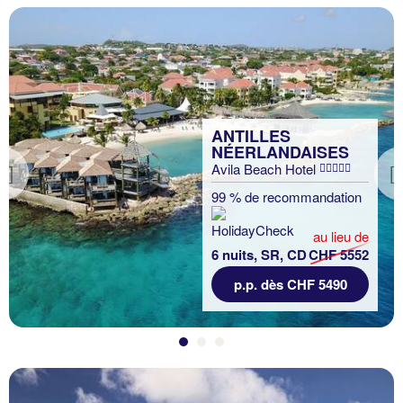
ANTILLES
NÉERLANDAISES
Avila Beach Hotel
Previous
99 % de recommandation
au lieu de
6 nuits, SR, CD
CHF 5552
p.p. dès CHF 5490