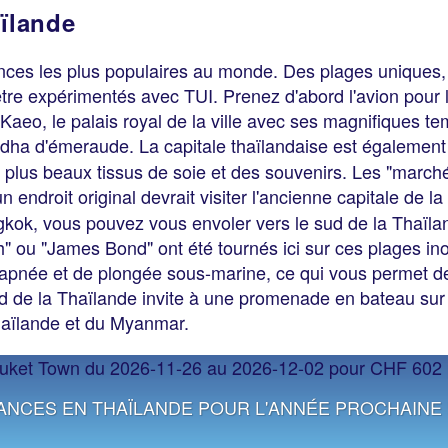
aïlande
ances les plus populaires au monde. Des plages uniques
tre expérimentés avec TUI. Prenez d'abord l'avion pour l
aeo, le palais royal de la ville avec ses magnifiques t
ddha d'émeraude. La capitale thaïlandaise est également
lus beaux tissus de soie et des souvenirs. Les "marchés 
n endroit original devrait visiter l'ancienne capitale de la
kok, vous pouvez vous envoler vers le sud de la Thaïl
 ou "James Bond" ont été tournés ici sur ces plages inou
apnée et de plongée sous-marine, ce qui vous permet de 
rd de la Thaïlande invite à une promenade en bateau sur
 Thaïlande et du Myanmar.
ANCES EN THAÏLANDE POUR L'ANNÉE PROCHAINE 