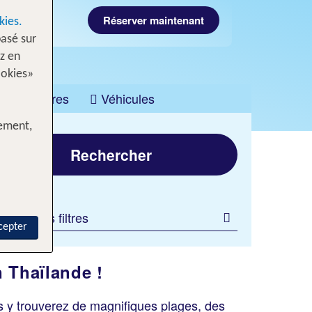
Réserver maintenant
kies.
asé sur
z en
ookies»
Croisières
Véhicules
tement,
Rechercher
jouter des filtres
cepter
 Thaïlande !
s y trouverez de magnifiques plages, des