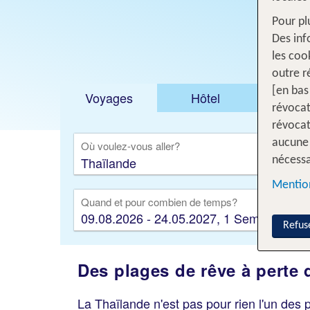
Pour pl
Des inf
les coo
outre r
[en bas
Voyages
Hôtel
Voyage
révocat
révocat
aucune 
Où voulez-vous aller?
nécessa
Mention
Quand et pour combien de temps?
09.08.2026 - 24.05.2027, 1 Semaine
Refus
Des plages de rêve à perte 
La Thaïlande n'est pas pour rien l'un des