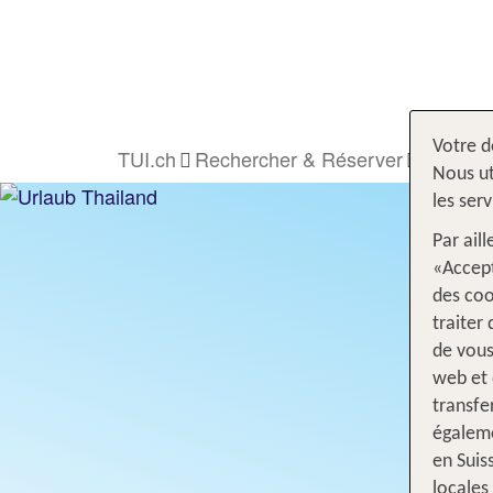
Votre d
TUI.ch
Rechercher & Réserver
Voyage
Nous ut
les ser
Par ail
«Accept
des coo
traiter
de vous
web et 
transfe
égaleme
en Suis
locales