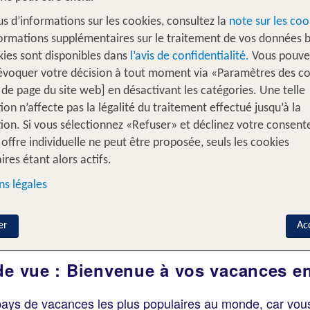
us d’informations sur les cookies, consultez la
note sur les coo
ormations supplémentaires sur le traitement de vos données b
kies sont disponibles dans
l’avis de confidentialité.
Vous pouve
évoquer votre décision à tout moment via «Paramètres des c
 de page du site web] en désactivant les catégories. Une telle
s intervilles
% DEALS
Maison de vacances
ion n’affecte pas la légalité du traitement effectué jusqu’à la
ion. Si vous sélectionnez «Refuser» et déclinez votre consen
offre individuelle ne peut être proposée, seuls les cookies
D'où?
Suisse
ires étant alors actifs.
s légales
Voyageurs?
A
2 Adultes
er
Ac
de vue : Bienvenue à vos vacances en
 pays de vacances les plus populaires au monde, car vou