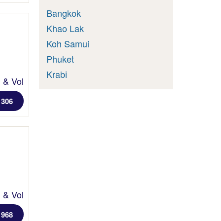
Bangkok
Khao Lak
Koh Samui
Phuket
Krabi
l & Vol
1306
l & Vol
 968