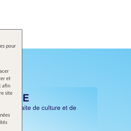
res pour
lacer
ter et
 afin
LANDE
e site
n parfaite de culture et de
nnées
ités