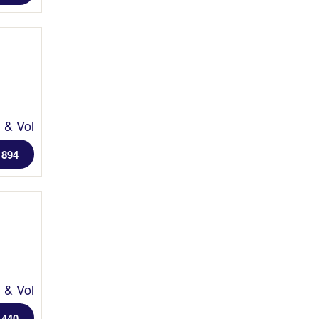
l & Vol
 894
l & Vol
1440