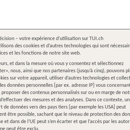
écision – votre expérience d’utilisation sur TUI.ch
s
Thaïlande
ilisons des cookies et d’autres technologies qui sont nécessai
vices et les fonctions de notre site web.
leurs, et dans la mesure où vous y consentez et sélectionnez
er», nous, ainsi que nos partenaires (jusqu’à cinq), pouvons p
kies sur votre appareil, utiliser d’autres technologies et collec
 des données personnelles [par ex. adresse IP] vous concernant
THAÏ
 proposer des contenus personnalisés sur ou en marge de notr
d’effectuer des mesures et des analyses. Dans ce contexte, un
Combinaiso
rt de données vers des pays tiers [par exemple les USA] peut
baignade
nt être possible, sachant que le niveau de protection des do
se et dans de l’UE peut s’en écarter et que l’accès par les autor
 ne peut être exclu.