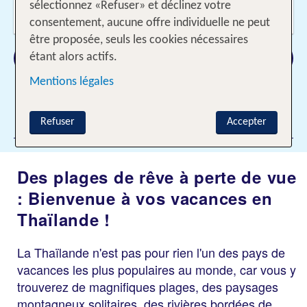
Voyageurs?
sélectionnez «Refuser» et déclinez votre
2 Adultes
consentement, aucune offre individuelle ne peut
être proposée, seuls les cookies nécessaires
Rechercher
étant alors actifs.
Mentions légales
Ajouter des filtres
Refuser
Accepter
Des plages de rêve à perte de vue
: Bienvenue à vos vacances en
Thaïlande !
La Thaïlande n'est pas pour rien l'un des pays de
vacances les plus populaires au monde, car vous y
trouverez de magnifiques plages, des paysages
montagneux solitaires, des rivières bordées de