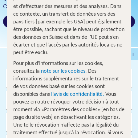
Combinaison parfaite de culture et de baignade
et d’effectuer des mesures et des analyses. Dans
ce contexte, un transfert de données vers des
Réserver maintenant
pays tiers [par exemple les USA] peut également
être possible, sachant que le niveau de protection
des données en Suisse et dans de l’UE peut s’en
écarter et que l’accès par les autorités locales ne
peut être exclu.
Voyages
Hôtel
Pour plus d’informations sur les cookies,
Voyages intervilles
% DEALS
Maison de vacances
consultez la
note sur les cookies.
Des
Où voulez-vous aller?
Croisières
Véhicules
informations supplémentaires sur le traitement
de vos données basé sur les cookies sont
disponibles dans
l’avis de confidentialité.
Vous
D'où?
pouvez en outre révoquer votre décision à tout
Suisse
moment via «Paramètres des cookies» [en bas de
page du site web] en désactivant les catégories.
Quand et pour combien de temps?
10.08.2026 - 25.05.2027, 1 Semaine
Une telle révocation n’affecte pas la légalité du
traitement effectué jusqu’à la révocation. Si vous