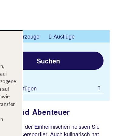
Mehr entdecken
Fahrzeuge
Ausflüge
Suchen
n,
 auf
ezogene
ilter hinzufügen
n auf
sowie
ransfer
nuss und Abenteuer
en
me Lächeln der Einheimischen heissen Sie
für Wassersportler. Auch kulinarisch hat