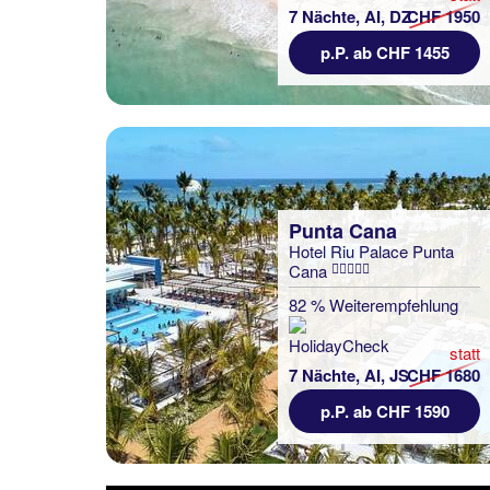
7 Nächte, AI, DZ
CHF 1950
p.P. ab CHF 1455
Punta Cana
Hotel Riu Palace Punta
Cana
82 % Weiterempfehlung
statt
7 Nächte, AI, JS
CHF 1680
p.P. ab CHF 1590