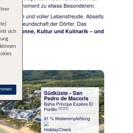
jeden Genussmoment zu etwas Besonderem.
Ihrer
authentisch und voller Lebensfreude. Abseits
che Gastfreundschaft der Dörfer. Das
te]
bindet Sonne, Kultur und Kulinarik – und
rkt sich
tung
 können
ookies
immen
Südküste - San
Pedro de Macoris
Bahia Principe Explore El
Portillo
81 % Weiterempfehlung