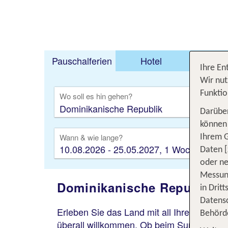
Pauschalferien
Hotel
Städt
Ihre En
TUI.ch
Ferien buchen
Ferien
Dominika
Wir nut
Funktio
Wo soll es hin gehen?
Darüber
können 
Wann & wie lange?
Ihrem 
10.08.2026 - 25.05.2027, 1 Woche
Daten [
oder ne
Messung
Dominikanische Republik –
in Drit
Datensc
Erleben Sie das Land mit all Ihren Sinne
Behörd
überall willkommen. Ob beim Surfen, Sonne