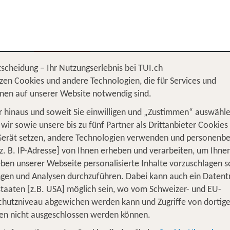
ereisen
% DEALS
Ferienhaus
Kreuzfahrten
tscheidung – Ihr Nutzungserlebnis bei TUI.ch
nische Republik
zen Cookies und andere Technologien, die für Services und
nen auf unserer Website notwendig sind.
Von wo?
Schweiz
 hinaus und soweit Sie einwilligen und „Zustimmen“ auswähle
wir sowie unsere bis zu fünf Partner als Drittanbieter Cookies
Wer reist mit?
Gerät setzen, andere Technologien verwenden und personenb
F
2 Erwachsene
z. B. IP-Adresse] von Ihnen erheben und verarbeiten, um Ihne
ben unserer Webseite personalisierte Inhalte vorzuschlagen 
en und Analysen durchzuführen. Dabei kann auch ein Datent
 karibisches Lebensgefühl voller Ge
tstaaten [z.B. USA] möglich sein, wo vom Schweizer- und EU-
hutzniveau abgewichen werden kann und Zugriffe von dortig
n: Endlose Sandstrände, türkisblaues Meer und das war
en nicht ausgeschlossen werden können.
nbaden oder Schnorcheln – die Karibik ist ein Paradies 