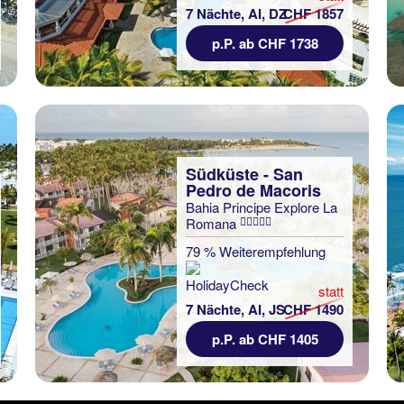
7 Nächte, AI, DZ
CHF 1857
p.P. ab CHF 1738
Südküste - San
Pedro de Macoris
Bahia Principe Explore La
Romana
79 % Weiterempfehlung
statt
7 Nächte, AI, JS
CHF 1490
p.P. ab CHF 1405