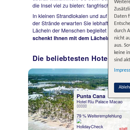
Weitere
die Insel viel zu bieten: fangfrischer 
Zusätzl
In kleinen Strandlokalen und auf bunten M
Daten f
der Strände erwarten Sie lebhafte Städte
Entsche
Lächeln der Menschen begleitet Sie dabei a
durch A
schenkt Ihnen mit dem Lächeln ihrer 
nicht a
aus. So
keine i
Die beliebtesten Hotels au
sind akt
Impres
Ableh
Punta Cana
Hotel Riu Palace Macao
79 % Weiterempfehlung
statt