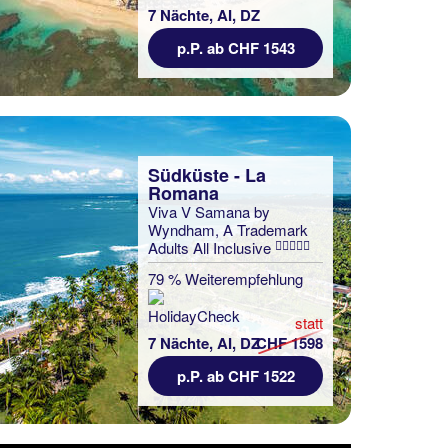
7 Nächte, AI, DZ
p.P. ab CHF 1543
Südküste - La
Romana
Viva V Samana by
Wyndham, A Trademark
Adults All Inclusive
79 % Weiterempfehlung
statt
7 Nächte, AI, DZ
CHF 1598
p.P. ab CHF 1522