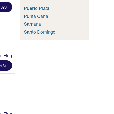
1373
Puerto Plata
Punta Cana
Samana
Santo Domingo
+ Flug
2131
+ Flug