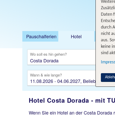
Weitere
Zusätzl
Daten f
Entsche
durch A
nicht a
Pauschalferien
Hotel
Städt
aus. So
keine i
sind akt
Wo soll es hin gehen?
Impres
Wann & wie lange?
Ableh
11.08.2026 - 04.06.2027, Beliebig
Hotel Costa Dorada - mit T
Wenn Sie ein Hotel an der Costa Dorada r