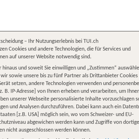
tscheidung – Ihr Nutzungserlebnis bei TUI.ch
Costa Dorada
zen Cookies und andere Technologien, die für Services und
nen auf unserer Website notwendig sind.
 hinaus und soweit Sie einwilligen und „Zustimmen“ auswähle
wir sowie unsere bis zu fünf Partner als Drittanbieter Cookies
Gerät setzen, andere Technologien verwenden und personenb
z. B. IP-Adresse] von Ihnen erheben und verarbeiten, um Ihne
ben unserer Webseite personalisierte Inhalte vorzuschlagen 
en und Analysen durchzuführen. Dabei kann auch ein Datent
tstaaten [z.B. USA] möglich sein, wo vom Schweizer- und EU-
hutzniveau abgewichen werden kann und Zugriffe von dortig
en nicht ausgeschlossen werden können.