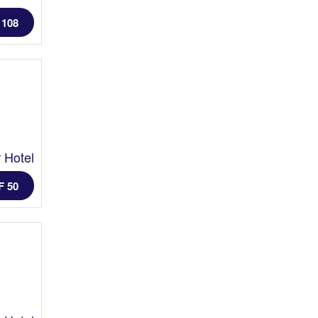
 108
 Hotel
F 50