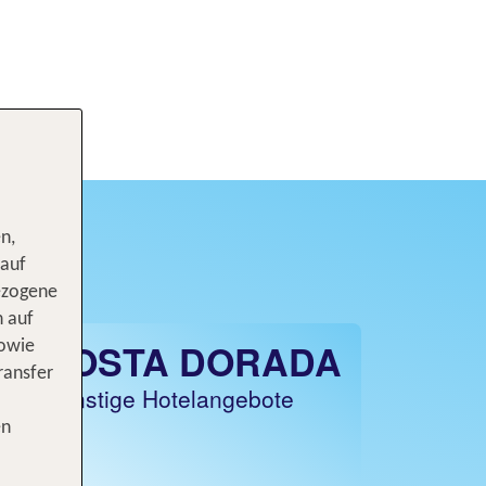
n,
 auf
ezogene
n auf
COSTA DORADA
sowie
ransfer
Günstige Hotelangebote
en