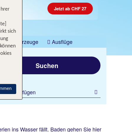
Jetzt ab CHF 27
Ihrer
te]
rkt sich
tung
Fahrzeuge
Ausflüge
 können
ookies
Suchen
immen
ilter hinzufügen
ien ins Wasser fällt. Baden gehen Sie hier