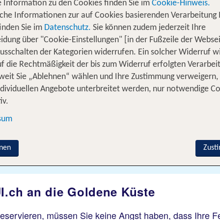
 Information zu den Cookies finden Sie im
Cookie-Hinweis.
iche Informationen zur auf Cookies basierenden Verarbeitung 
inden Sie im
Datenschutz.
Sie können zudem jederzeit Ihre
idung über "Cookie-Einstellungen" [in der Fußzeile der Websei
usschalten der Kategorien widerrufen. Ein solcher Widerruf wi
uf die Rechtmäßigkeit der bis zum Widerruf erfolgten Verarbei
ereisen
% DEALS
Ferienhaus
Kreuzfahrten
weit Sie „Ablehnen“ wählen und Ihre Zustimmung verweigern,
ndividuellen Angebote unterbreitet werden, nur notwendige C
iv.
Flug hinzufügen
sum
Wer reist mit?
nen
Zust
F
2 Erwachsene
UI.ch an die Goldene Küste
eservieren, müssen Sie keine Angst haben, dass Ihre Fer