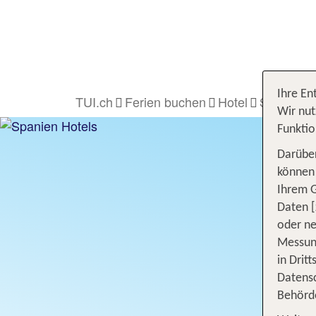
Ihre En
TUI.ch
Ferien buchen
Hotel
Spanien
Wir nut
Funktio
Darüber
können 
Ihrem 
Daten [
oder ne
Messung
in Drit
Datensc
Behörd