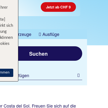
Jetzt ab CHF 9
Ihrer
te]
rkt sich
tung
Fahrzeuge
Ausflüge
 können
ookies
Suchen
immen
ilter hinzufügen
 Costa del Sol. Freuen Sie sich auf die