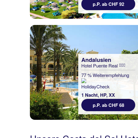
p.P. ab CHF 92
Andalusien
Hotel Puente Real
77 % Weiterempfehlung
1 Nacht, HP, XX
p.P. ab CHF 68