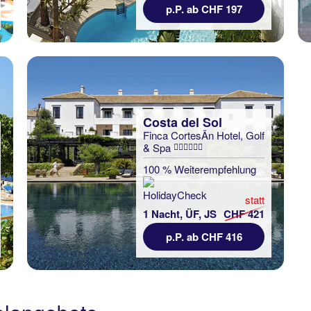
p.P. ab CHF 197
Costa del Sol
Finca CortesÃ­n Hotel, Golf
& Spa
100 % Weiterempfehlung
statt
1 Nacht, ÜF, JS
CHF 421
p.P. ab CHF 416