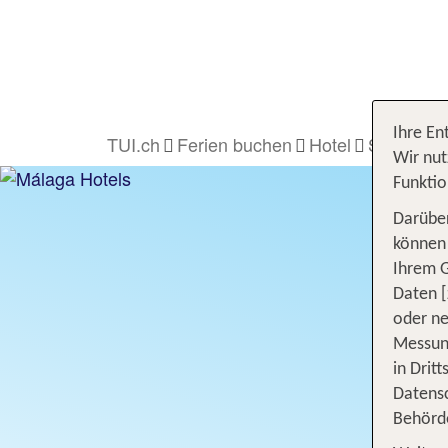
Ihre En
TUI.ch
Ferien buchen
Hotel
Spanien
Wir nut
Funktio
Darüber
können 
Ihrem 
Daten [
oder ne
Messung
in Drit
Datensc
Behörd