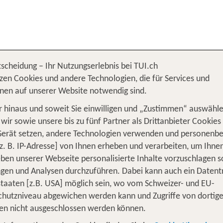
tscheidung – Ihr Nutzungserlebnis bei TUI.ch
Costa del Sol
zen Cookies und andere Technologien, die für Services und
nen auf unserer Website notwendig sind.
 hinaus und soweit Sie einwilligen und „Zustimmen“ auswähle
wir sowie unsere bis zu fünf Partner als Drittanbieter Cookies
Gerät setzen, andere Technologien verwenden und personenb
z. B. IP-Adresse] von Ihnen erheben und verarbeiten, um Ihne
ben unserer Webseite personalisierte Inhalte vorzuschlagen 
en und Analysen durchzuführen. Dabei kann auch ein Datent
tstaaten [z.B. USA] möglich sein, wo vom Schweizer- und EU-
hutzniveau abgewichen werden kann und Zugriffe von dortig
en nicht ausgeschlossen werden können.