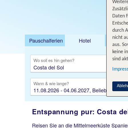
Weitere
Zusätzl
Daten f
Entsche
durch A
nicht a
Pauschalferien
Hotel
Städt
aus. So
keine i
sind akt
Wo soll es hin gehen?
Impres
Wann & wie lange?
Ableh
11.08.2026 - 04.06.2027, Beliebig
Entspannung pur: Costa de
Reisen Sie an die Mittelmeerküste Spanie