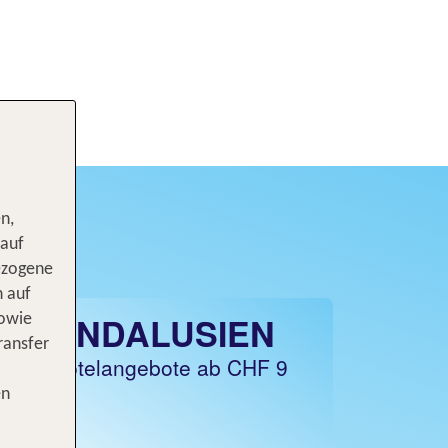
n,
 auf
ezogene
n auf
ANDALUSIEN
sowie
ransfer
Hotelangebote ab CHF 9
en