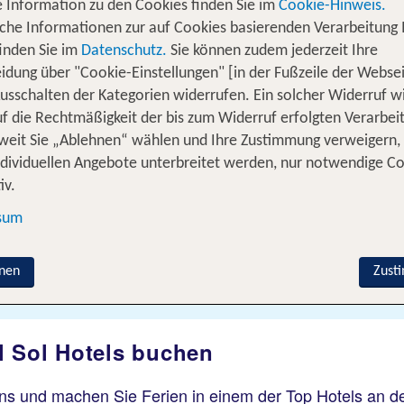
 Information zu den Cookies finden Sie im
Cookie-Hinweis.
iche Informationen zur auf Cookies basierenden Verarbeitung 
inden Sie im
Datenschutz.
Sie können zudem jederzeit Ihre
idung über "Cookie-Einstellungen" [in der Fußzeile der Websei
usschalten der Kategorien widerrufen. Ein solcher Widerruf wi
uf die Rechtmäßigkeit der bis zum Widerruf erfolgten Verarbei
ereisen
% DEALS
Ferienhaus
Kreuzfahrten
weit Sie „Ablehnen“ wählen und Ihre Zustimmung verweigern,
ndividuellen Angebote unterbreitet werden, nur notwendige C
iv.
Flug hinzufügen
sum
Wer reist mit?
nen
Zust
F
2 Erwachsene
l Sol Hotels buchen
ns und machen Sie Ferien in einem der Top Hotels an der