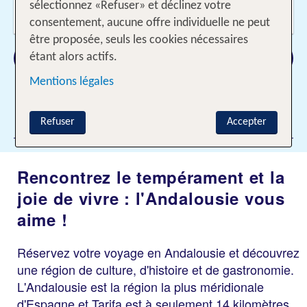
Voyageurs?
sélectionnez «Refuser» et déclinez votre
2 Adultes
consentement, aucune offre individuelle ne peut
être proposée, seuls les cookies nécessaires
Rechercher
étant alors actifs.
Mentions légales
Ajouter des filtres
Refuser
Accepter
Rencontrez le tempérament et la
joie de vivre : l'Andalousie vous
aime !
Réservez votre voyage en Andalousie et découvrez
une région de culture, d'histoire et de gastronomie.
L'Andalousie est la région la plus méridionale
d'Espagne et Tarifa est à seulement 14 kilomètres