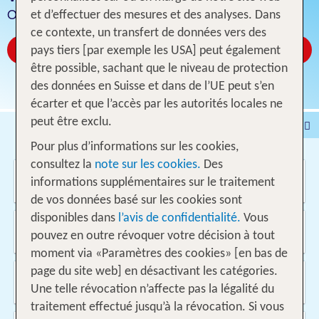
Offres pour 1 semaine vol inclus
et d’effectuer des mesures et des analyses. Dans
ce contexte, un transfert de données vers des
Réservez à partir de CHF 419
pays tiers [par exemple les USA] peut également
être possible, sachant que le niveau de protection
des données en Suisse et dans de l’UE peut s’en
écarter et que l’accès par les autorités locales ne
peut être exclu.
Voyages
Hôtel
Pour plus d’informations sur les cookies,
Voyages intervilles
% DEALS
Maison de vacances
consultez la
note sur les cookies.
Des
Où voulez-vous aller?
Croisières
Véhicules
informations supplémentaires sur le traitement
de vos données basé sur les cookies sont
disponibles dans
l’avis de confidentialité.
Vous
D'où?
pouvez en outre révoquer votre décision à tout
Suisse
moment via «Paramètres des cookies» [en bas de
page du site web] en désactivant les catégories.
Quand et pour combien de temps?
10.08.2026 - 25.05.2027, 1 Semaine
Une telle révocation n’affecte pas la légalité du
traitement effectué jusqu’à la révocation. Si vous