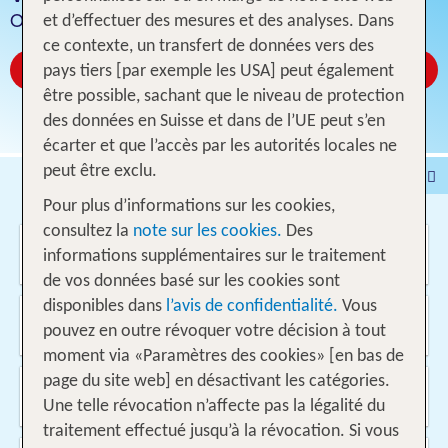
Offres pour 1 semaine vol inclus
et d’effectuer des mesures et des analyses. Dans
ce contexte, un transfert de données vers des
Réservez à partir de CHF 373
pays tiers [par exemple les USA] peut également
être possible, sachant que le niveau de protection
des données en Suisse et dans de l’UE peut s’en
écarter et que l’accès par les autorités locales ne
peut être exclu.
Voyages
Hôtel
Pour plus d’informations sur les cookies,
Voyages intervilles
% DEALS
Maison de vacances
consultez la
note sur les cookies.
Des
Où voulez-vous aller?
Croisières
Véhicules
informations supplémentaires sur le traitement
de vos données basé sur les cookies sont
disponibles dans
l’avis de confidentialité.
Vous
D'où?
pouvez en outre révoquer votre décision à tout
Suisse
moment via «Paramètres des cookies» [en bas de
page du site web] en désactivant les catégories.
Quand et pour combien de temps?
11.08.2026 - 26.05.2027, 1 Semaine
Une telle révocation n’affecte pas la légalité du
traitement effectué jusqu’à la révocation. Si vous