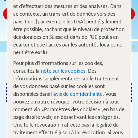
et d’effectuer des mesures et des analyses. Dans
Réservez à partir de CHF 59
ce contexte, un transfert de données vers des
pays tiers [par exemple les USA] peut également
être possible, sachant que le niveau de protection
des données en Suisse et dans de l’UE peut s’en
écarter et que l’accès par les autorités locales ne
Voyages
Hôtel
peut être exclu.
Voyages intervilles
% DEALS
Maison de vacances
Pour plus d’informations sur les cookies,
Où voulez-vous aller?
Croisières
Véhicules
consultez la
note sur les cookies.
Des
informations supplémentaires sur le traitement
de vos données basé sur les cookies sont
disponibles dans
l’avis de confidentialité.
Vous
Ajouter un vol
pouvez en outre révoquer votre décision à tout
moment via «Paramètres des cookies» [en bas de
Quand et pour combien de temps?
09.08.2026 - 02.06.2027, Date indifférente
page du site web] en désactivant les catégories.
Une telle révocation n’affecte pas la légalité du
Voyageurs?
traitement effectué jusqu’à la révocation. Si vous