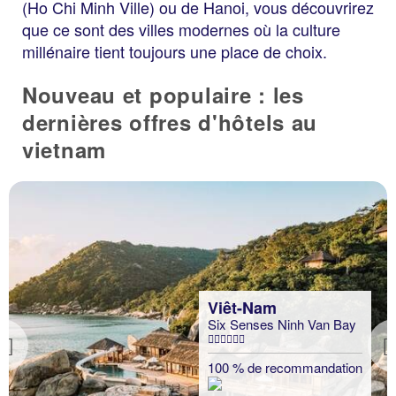
(Ho Chi Minh Ville) ou de Hanoi, vous découvrirez
que ce sont des villes modernes où la culture
millénaire tient toujours une place de choix.
Nouveau et populaire : les
dernières offres d'hôtels au
vietnam
Viêt-Nam
Six Senses Ninh Van Bay
Previous
100 % de recommandation