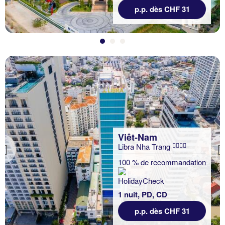
p.p. dès CHF 31
Viêt-Nam
Libra Nha Trang
Previous
100 % de recommandation
1 nuit, PD, CD
p.p. dès CHF 31