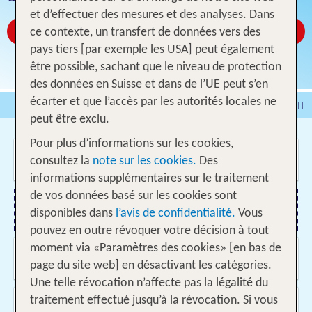
et d’effectuer des mesures et des analyses. Dans
Réservez à partir de CHF 13
ce contexte, un transfert de données vers des
pays tiers [par exemple les USA] peut également
être possible, sachant que le niveau de protection
des données en Suisse et dans de l’UE peut s’en
écarter et que l’accès par les autorités locales ne
Voyages
Hôtel
peut être exclu.
Voyages intervilles
% DEALS
Maison de vacances
Pour plus d’informations sur les cookies,
Où voulez-vous aller?
Croisières
Véhicules
consultez la
note sur les cookies.
Des
informations supplémentaires sur le traitement
de vos données basé sur les cookies sont
disponibles dans
l’avis de confidentialité.
Vous
Ajouter un vol
pouvez en outre révoquer votre décision à tout
moment via «Paramètres des cookies» [en bas de
Quand et pour combien de temps?
10.08.2026 - 03.06.2027, Date indifférente
page du site web] en désactivant les catégories.
Une telle révocation n’affecte pas la légalité du
Voyageurs?
traitement effectué jusqu’à la révocation. Si vous