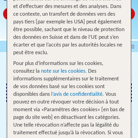
et d’effectuer des mesures et des analyses. Dans
Réservez à partir de CHF 55
ce contexte, un transfert de données vers des
pays tiers [par exemple les USA] peut également
être possible, sachant que le niveau de protection
des données en Suisse et dans de l’UE peut s’en
écarter et que l’accès par les autorités locales ne
Voyages
Hôtel
peut être exclu.
Voyages intervilles
% DEALS
Maison de vacances
Pour plus d’informations sur les cookies,
Où voulez-vous aller?
Croisières
Véhicules
consultez la
note sur les cookies.
Des
informations supplémentaires sur le traitement
de vos données basé sur les cookies sont
disponibles dans
l’avis de confidentialité.
Vous
Ajouter un vol
pouvez en outre révoquer votre décision à tout
moment via «Paramètres des cookies» [en bas de
Quand et pour combien de temps?
11.08.2026 - 04.06.2027, Date indifférente
page du site web] en désactivant les catégories.
Une telle révocation n’affecte pas la légalité du
Voyageurs?
traitement effectué jusqu’à la révocation. Si vous