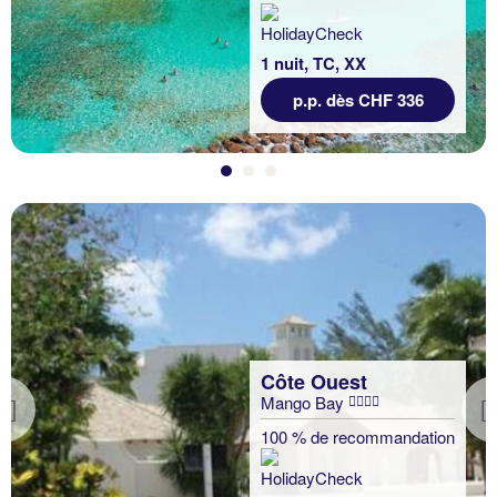
1 nuit, TC, XX
p.p. dès CHF 336
Côte Ouest
Mango Bay
Previous
100 % de recommandation