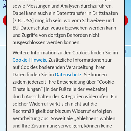
Angebot für 1 Woche inklusive Flug
sowie Messungen und Analysen durchzuführen.
Dabei kann auch ein Datentransfer in Drittstaaten
Jetzt ab CHF 455
[z.B. USA] möglich sein, wo vom Schweizer- und
EU-Datenschutzniveau abgewichen werden kann
und Zugriffe von dortigen Behörden nicht
ausgeschlossen werden können.
Pauschalferien
Hotel
Weitere Information zu den Cookies finden Sie im
Cookie-Hinweis.
Zusätzliche Informationen zur
Städtereisen
% DEALS
Ferienhaus
auf Cookies basierenden Verarbeitung Ihrer
Wo soll es hin gehen?
Kreuzfahrten
Fahrzeuge
Ausflüge
Daten finden Sie im
Datenschutz.
Sie können
zudem jederzeit Ihre Entscheidung über "Cookie-
Einstellungen" [in der Fußzeile der Webseite]
Von wo?
durch Ausschalten der Kategorien widerrufen. Ein
Schweiz
solcher Widerruf wirkt sich nicht auf die
Rechtmäßigkeit der bis zum Widerruf erfolgten
Wann & wie lange?
09.08.2026 - 24.05.2027, 1 Woche
Verarbeitung aus. Soweit Sie „Ablehnen“ wählen
und Ihre Zustimmung verweigern, können keine