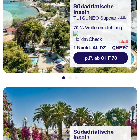
Südadriatische
Inseln
TUI SUNEO Supetar
Previous
70 % Weiterempfehlung
statt
1 Nacht, AI, DZ
CHF 97
p.P. ab CHF 78
Südadriatische
Inseln