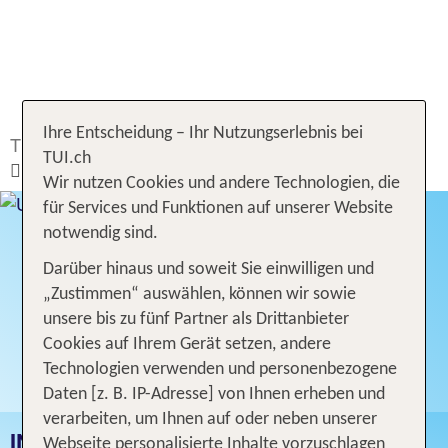
Ihre Entscheidung – Ihr Nutzungserlebnis bei
TUI.ch
Ferien buchen
Ferien
Kroatien
TUI.ch
Bol - Insel Brac
Wir nutzen Cookies und andere Technologien, die
für Services und Funktionen auf unserer Website
notwendig sind.
Darüber hinaus und soweit Sie einwilligen und
„Zustimmen“ auswählen, können wir sowie
unsere bis zu fünf Partner als Drittanbieter
Cookies auf Ihrem Gerät setzen, andere
Technologien verwenden und personenbezogene
Daten [z. B. IP-Adresse] von Ihnen erheben und
verarbeiten, um Ihnen auf oder neben unserer
INSEL BRAC FERIEN
Webseite personalisierte Inhalte vorzuschlagen