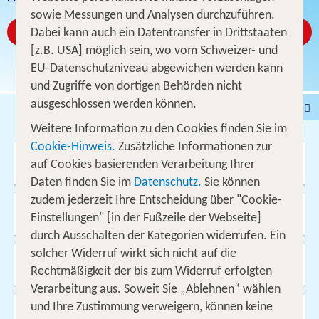
sowie Messungen und Analysen durchzuführen.
Jetzt ab CHF 1126
Dabei kann auch ein Datentransfer in Drittstaaten
[z.B. USA] möglich sein, wo vom Schweizer- und
EU-Datenschutzniveau abgewichen werden kann
und Zugriffe von dortigen Behörden nicht
ausgeschlossen werden können.
Pauschalferien
Hotel
Weitere Information zu den Cookies finden Sie im
Städtereisen
% DEALS
Ferienhaus
Cookie-Hinweis.
Zusätzliche Informationen zur
Wo soll es hin gehen?
Kreuzfahrten
Fahrzeuge
Ausflüge
auf Cookies basierenden Verarbeitung Ihrer
Daten finden Sie im
Datenschutz.
Sie können
zudem jederzeit Ihre Entscheidung über "Cookie-
Von wo?
Einstellungen" [in der Fußzeile der Webseite]
Schweiz
durch Ausschalten der Kategorien widerrufen. Ein
solcher Widerruf wirkt sich nicht auf die
Wann & wie lange?
08.08.2026 - 23.05.2027, 1 Woche
Rechtmäßigkeit der bis zum Widerruf erfolgten
Verarbeitung aus. Soweit Sie „Ablehnen“ wählen
Wer reist mit?
und Ihre Zustimmung verweigern, können keine