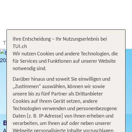
Ihre Entscheidung – Ihr Nutzungserlebnis bei
TUI.ch
Ferien buchen
Ferien
Barbados
TUI.ch
Wir nutzen Cookies und andere Technologien, die
für Services und Funktionen auf unserer Website
notwendig sind.
Darüber hinaus und soweit Sie einwilligen und
„Zustimmen“ auswählen, können wir sowie
unsere bis zu fünf Partner als Drittanbieter
Cookies auf Ihrem Gerät setzen, andere
Technologien verwenden und personenbezogene
Daten [z. B. IP-Adresse] von Ihnen erheben und
BARBADOS FERIEN
verarbeiten, um Ihnen auf oder neben unserer
Angebot für 1 Woche inklusive Flug
Webseite personalisierte Inhalte vorzuschlagen