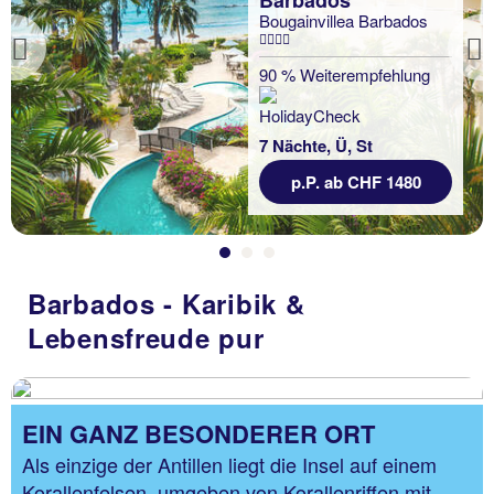
Barbados
Bougainvillea Barbados
Previous
90 % Weiterempfehlung
7 Nächte, Ü, St
p.P. ab CHF 1480
Barbados - Karibik &
Lebensfreude pur
EIN GANZ BESONDERER ORT
Als einzige der Antillen liegt die Insel auf einem
Korallenfelsen, umgeben von Korallenriffen mit