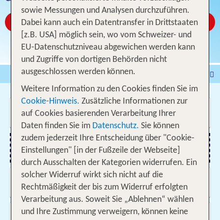
sowie Messungen und Analysen durchzuführen.
Jetzt ab CHF 45
Dabei kann auch ein Datentransfer in Drittstaaten
[z.B. USA] möglich sein, wo vom Schweizer- und
EU-Datenschutzniveau abgewichen werden kann
und Zugriffe von dortigen Behörden nicht
ausgeschlossen werden können.
Pauschalferien
Hotel
Weitere Information zu den Cookies finden Sie im
Städtereisen
% DEALS
Ferienhaus
Cookie-Hinweis.
Zusätzliche Informationen zur
Wo soll es hin gehen?
Kreuzfahrten
Fahrzeuge
Ausflüge
auf Cookies basierenden Verarbeitung Ihrer
Daten finden Sie im
Datenschutz.
Sie können
zudem jederzeit Ihre Entscheidung über "Cookie-
Einstellungen" [in der Fußzeile der Webseite]
Flug hinzufügen
durch Ausschalten der Kategorien widerrufen. Ein
solcher Widerruf wirkt sich nicht auf die
Wann & wie lange?
11.08.2026 - 04.06.2027, Beliebig
Rechtmäßigkeit der bis zum Widerruf erfolgten
Verarbeitung aus. Soweit Sie „Ablehnen“ wählen
Wer reist mit?
und Ihre Zustimmung verweigern, können keine