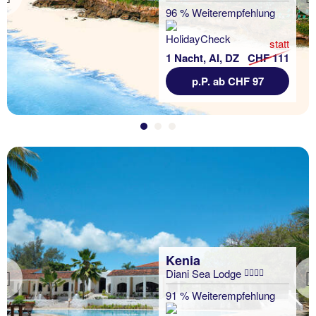
Previous
96 % Weiterempfehlung
statt
1 Nacht, AI, DZ
CHF 111
p.P. ab CHF 97
Kenia
Diani Sea Lodge
Previous
91 % Weiterempfehlung