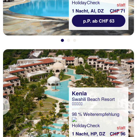
statt
1 Nacht, AI, DZ
CHF 71
p.P. ab CHF 63
Kenia
Swahili Beach Resort
Previous
98 % Weiterempfehlung
statt
1 Nacht, HP, DZ
CHF 96