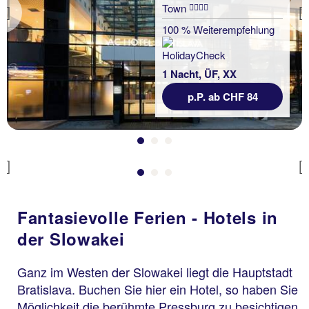
Town
Previous
100 % Weiterempfehlung
1 Nacht, ÜF, XX
p.P. ab CHF 84
Previous
Fantasievolle Ferien - Hotels in
der Slowakei
Ganz im Westen der Slowakei liegt die Hauptstadt
Bratislava. Buchen Sie hier ein Hotel, so haben Sie
Möglichkeit die berühmte Pressburg zu besichtigen,