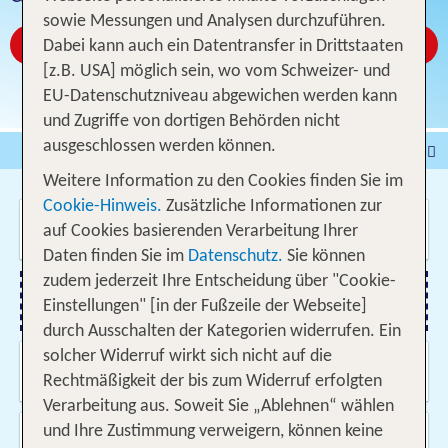
sowie Messungen und Analysen durchzuführen.
Jetzt ab CHF 23
Dabei kann auch ein Datentransfer in Drittstaaten
[z.B. USA] möglich sein, wo vom Schweizer- und
EU-Datenschutzniveau abgewichen werden kann
und Zugriffe von dortigen Behörden nicht
ausgeschlossen werden können.
Pauschalferien
Hotel
Weitere Information zu den Cookies finden Sie im
Städtereisen
% DEALS
Ferienhaus
Cookie-Hinweis.
Zusätzliche Informationen zur
Wo soll es hin gehen?
Kreuzfahrten
Fahrzeuge
Ausflüge
auf Cookies basierenden Verarbeitung Ihrer
Daten finden Sie im
Datenschutz.
Sie können
zudem jederzeit Ihre Entscheidung über "Cookie-
Einstellungen" [in der Fußzeile der Webseite]
Flug hinzufügen
durch Ausschalten der Kategorien widerrufen. Ein
solcher Widerruf wirkt sich nicht auf die
Wann & wie lange?
12.08.2026 - 05.06.2027, Beliebig
Rechtmäßigkeit der bis zum Widerruf erfolgten
Verarbeitung aus. Soweit Sie „Ablehnen“ wählen
Wer reist mit?
und Ihre Zustimmung verweigern, können keine