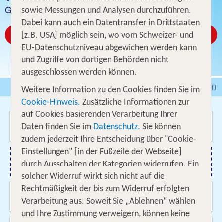
Günstige Hotelangebote
sowie Messungen und Analysen durchzuführen.
Dabei kann auch ein Datentransfer in Drittstaaten
Jetzt ab CHF 6
[z.B. USA] möglich sein, wo vom Schweizer- und
EU-Datenschutzniveau abgewichen werden kann
und Zugriffe von dortigen Behörden nicht
ausgeschlossen werden können.
Pauschalferien
Hotel
Weitere Information zu den Cookies finden Sie im
Cookie-Hinweis.
Zusätzliche Informationen zur
Städtereisen
% DEALS
Ferienhaus
auf Cookies basierenden Verarbeitung Ihrer
Wo soll es hin gehen?
Kreuzfahrten
Fahrzeuge
Ausflüge
Daten finden Sie im
Datenschutz.
Sie können
zudem jederzeit Ihre Entscheidung über "Cookie-
Einstellungen" [in der Fußzeile der Webseite]
durch Ausschalten der Kategorien widerrufen. Ein
Flug hinzufügen
solcher Widerruf wirkt sich nicht auf die
Rechtmäßigkeit der bis zum Widerruf erfolgten
Wann & wie lange?
09.08.2026 - 02.06.2027, Beliebig
Verarbeitung aus. Soweit Sie „Ablehnen“ wählen
und Ihre Zustimmung verweigern, können keine