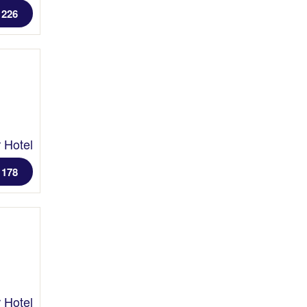
 226
 Hotel
 178
 Hotel