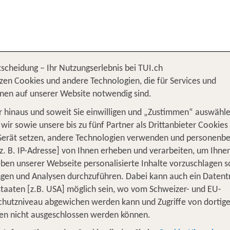
tscheidung – Ihr Nutzungserlebnis bei TUI.ch
and
Nordsee
zen Cookies und andere Technologien, die für Services und
nen auf unserer Website notwendig sind.
 hinaus und soweit Sie einwilligen und „Zustimmen“ auswähle
wir sowie unsere bis zu fünf Partner als Drittanbieter Cookies
Gerät setzen, andere Technologien verwenden und personenb
z. B. IP-Adresse] von Ihnen erheben und verarbeiten, um Ihne
ben unserer Webseite personalisierte Inhalte vorzuschlagen 
en und Analysen durchzuführen. Dabei kann auch ein Datent
tstaaten [z.B. USA] möglich sein, wo vom Schweizer- und EU-
hutzniveau abgewichen werden kann und Zugriffe von dortig
en nicht ausgeschlossen werden können.