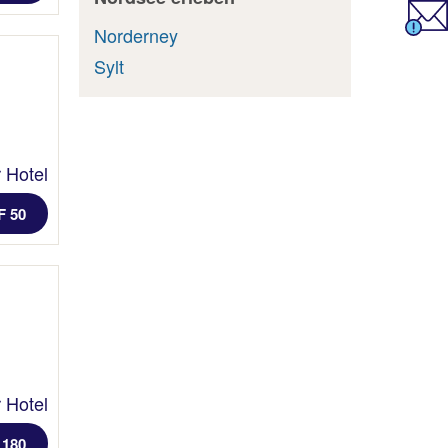
Norderney
Sylt
 Hotel
F 50
 Hotel
 180