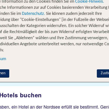
 Information zu den Cookies finden Sie im
Cookie-Hinweis.
iche Informationen zur auf Cookies basierenden Verarbeitung 
inden Sie im
Datenschutz.
Sie können zudem jederzeit Ihre
idung über "Cookie-Einstellungen" [in der Fußzeile der Websei
usschalten der Kategorien widerrufen. Ein solcher Widerruf wi
uf die Rechtmäßigkeit der bis zum Widerruf erfolgten Verarbei
ereisen
% DEALS
Ferienhaus
Kreuzfahrten
weit Sie „Ablehnen“ wählen und Ihre Zustimmung verweigern,
ndividuellen Angebote unterbreitet werden, nur notwendige C
iv.
Flug hinzufügen
sum
Wer reist mit?
nen
Zust
F
2 Erwachsene
 Hotels buchen
en, ein Hotel an der Nordsee erfüllt sie bestimmt. Gen