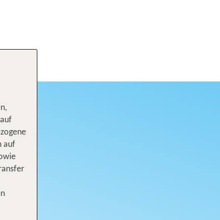
n,
 auf
ezogene
n auf
sowie
ransfer
en