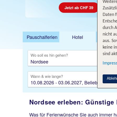
Weitere
Jetzt ab CHF 39
Zusätzl
Daten f
Entsche
durch A
nicht a
Pauschalferien
Hotel
Städt
aus. So
keine i
sind akt
Wo soll es hin gehen?
Impres
Wann & wie lange?
Ableh
10.08.2026 - 03.06.2027, Beliebig
Nordsee erleben: Günstige
Was für Ferienwünsche Sie auch immer hab