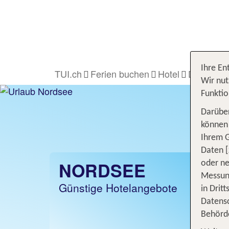
Ihre En
TUI.ch
Ferien buchen
Hotel
Deutschl
Wir nut
Funktio
Darüber
können 
Ihrem 
Daten [
NORDSEE
oder ne
Messung
Günstige Hotelangebote
in Drit
Datensc
Behörd