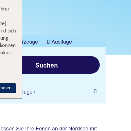
Ihrer
te]
rkt sich
tung
Fahrzeuge
Ausflüge
 können
ookies
Suchen
immen
ilter hinzufügen
iessen Sie Ihre Ferien an der Nordsee mit