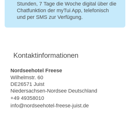
Stunden, 7 Tage die Woche digital über die
Chatfunktion der myTui App, telefonisch
und per SMS zur Verfügung.
Kontaktinformationen
Nordseehotel Freese
Wilhelmstr. 60
DE26571 Juist
Niedersachsen-Nordsee Deutschland
+49 49358010
info@nordseehotel-freese-juist.de