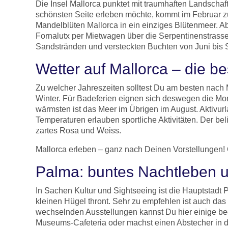
Die Insel Mallorca punktet mit traumhaften Landscha
schönsten Seite erleben möchte, kommt im Februar 
Mandelblüten Mallorca in ein einziges Blütenmeer. Ab
Fornalutx per Mietwagen über die Serpentinenstrassen
Sandstränden und versteckten Buchten von Juni bis 
Wetter auf Mallorca – die b
Zu welcher Jahreszeiten solltest Du am besten nach 
Winter. Für Badeferien eignen sich deswegen die M
wärmsten ist das Meer im Übrigen im August. Aktivurl
Temperaturen erlauben sportliche Aktivitäten. Der bel
zartes Rosa und Weiss.
Mallorca erleben – ganz nach Deinen Vorstellungen!
Palma: buntes Nachtleben un
In Sachen Kultur und Sightseeing ist die Hauptstadt
kleinen Hügel thront. Sehr zu empfehlen ist auch das
wechselnden Ausstellungen kannst Du hier einige be
Museums-Cafeteria oder machst einen Abstecher in da