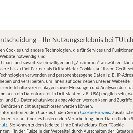
Entscheidung – Ihr Nutzungserlebnis bei TUI.c
en Cookies und andere Technologien, die für Services und Funktionen
Website notwendig sind.
hinaus und soweit Sie einwilligen und „Zustimmen“ auswählen, könn
sere bis zu fünf Partner als Drittanbieter Cookies auf Ihrem Gerät se
Technologien verwenden und personenbezogene Daten [z. B. IP-Adres
rheben und verarbeiten, um Ihnen auf oder neben unserer Webseite
isierte Inhalte vorzuschlagen sowie Messungen und Analysen durchz
nn auch ein Datentransfer in Drittstaaten [z.B. USA] möglich sein, 
er- und EU-Datenschutzniveau abgewichen werden kann und Zugriffe
n Behörden nicht ausgeschlossen werden können.
Information zu den Cookies finden Sie im
Cookie-Hinweis.
Zusätzlich
 Erde fliegen.
ionen zur auf Cookies basierenden Verarbeitung Ihrer Daten finden S
hutz.
Sie können zudem jederzeit Ihre Entscheidung über "Cookie-
ungen" [in der Fußzeile der Webseite] durch Ausschalten der Kategori