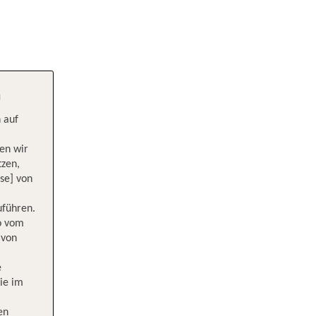
h
 auf
en wir
tzen,
se] von
uführen.
wo vom
 von
e
ie im
en