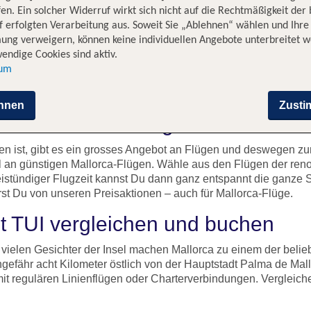
en. Ein solcher Widerruf wirkt sich nicht auf die Rechtmäßigkeit der
 erfolgten Verarbeitung aus. Soweit Sie „Ablehnen“ wählen und Ihre
ung verweigern, können keine individuellen Angebote unterbreitet w
endige Cookies sind aktiv.
sum
hnen
Zust
f die Balearen fliegen
hen ist, gibt es ein grosses Angebot an Flügen und deswegen 
hl an günstigen Mallorca-Flügen. Wähle aus den Flügen der ren
istündiger Flugzeit kannst Du dann ganz entspannt die ganze S
rst Du von unseren Preisaktionen – auch für Mallorca-Flüge.
it TUI vergleichen und buchen
vielen Gesichter der Insel machen Mallorca zu einem der belie
efähr acht Kilometer östlich von der Hauptstadt Palma de Mall
t regulären Linienflügen oder Charterverbindungen. Vergleiche