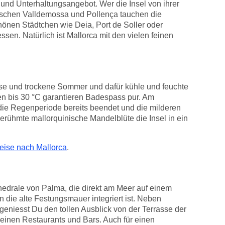
und Unterhaltungsangebot. Wer die Insel von ihrer
ischen Valldemossa und Pollença tauchen die
chönen Städtchen wie Deia, Port de Soller oder
sen. Natürlich ist Mallorca mit den vielen feinen
isse und trockene Sommer und dafür kühle und feuchte
n bis 30 °C garantieren Badespass pur. Am
t die Regenperiode bereits beendet und die milderen
berühmte mallorquinische Mandelblüte die Insel in ein
eise nach Mallorca
.
hedrale von Palma, die direkt am Meer auf einem
 die alte Festungsmauer integriert ist. Neben
niesst Du den tollen Ausblick von der Terrasse der
einen Restaurants und Bars. Auch für einen