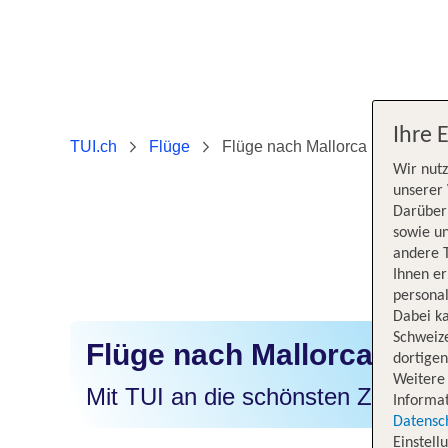
Ihre 
TUI.ch
Flüge
Flüge nach Mallorca
Wir nutz
unserer 
Darüber 
sowie un
andere 
Ihnen e
personal
Dabei ka
Schweiz
Flüge nach Mallorca
dortige
Weitere 
Mit TUI an die schönsten Ziele der
Informat
Datensc
Einstell