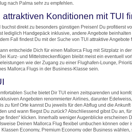
Flug nach Palma sehr zu empfehlen.
 attraktiven Konditionen mit TUI f
buchst direkt zu besonders günstigen Preisen! Du profitierst von
ist lediglich Handgepäck inklusive, andere Angebote beinhalte
dem Fall findest Du mit der Suche von TUI attraktive Angebote 
 entscheide Dich für einen Mallorca Flug mit Sitzplatz in der
Bei Kurz- und Mittelstreckenflügen bleibt meist ein eventuell vo
celeistungen wie der Zugang zu einer Flughafen-Lounge, Priori
nes Mallorca Flugs in der Business-Klasse sein.
UI
 komfortablen Suche bietet Dir TUI einen zeitsparenden und ko
exklusiven Angeboten renommierter Airlines, darunter Edelweiss
s zu fünf Orte kannst Du jeweils für den Abflug und die Ankunf
inden und wann fliegst Du zurück? Abschliessend gibst Du an, fü
lüge finden“ klicken. Innerhalb weniger Augenblicke erscheine
elsweise Deinen Mallorca Flug flexibel umbuchen können oder 
en Klassen Economy, Premium Economy oder Business wählen, 