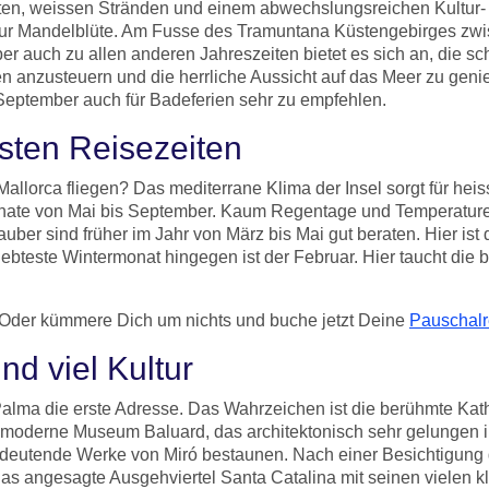
ften, weissen Stränden und einem abwechslungsreichen Kultur- 
zur Mandelblüte. Am Fusse des Tramuntana Küstengebirges zw
er auch zu allen anderen Jahreszeiten bietet es sich an, die s
 anzusteuern und die herrliche Aussicht auf das Meer zu genies
September auch für Badeferien sehr zu empfehlen.
esten Reisezeiten
Mallorca fliegen? Das mediterrane Klima der Insel sorgt für he
onate von Mai bis September. Kaum Regentage und Temperature
auber sind früher im Jahr von März bis Mai gut beraten. Hier is
iebteste Wintermonat hingegen ist der Februar. Hier taucht die 
 Oder kümmere Dich um nichts und buche jetzt Deine
Pauschalr
d viel Kultur
 Palma die erste Adresse. Das Wahrzeichen ist die berühmte Kat
 moderne Museum Baluard, das architektonisch sehr gelungen in
deutende Werke von Miró bestaunen. Nach einer Besichtigung ge
s angesagte Ausgehviertel Santa Catalina mit seinen vielen kl