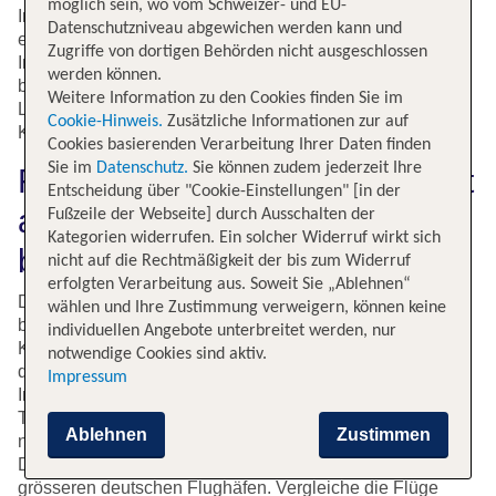
möglich sein, wo vom Schweizer- und EU-
Inselgruppe, die aus insgesamt 15 Inseln besteht. Buche
Datenschutzniveau abgewichen werden kann und
einen günstigen Flug nach
Boa Vista
, der drittgrössten
Zugriffe von dortigen Behörden nicht ausgeschlossen
Insel der Kapverden. Abonniere unseren Newsletter und
werden können.
bleibe so über aktuelle Angebote immer auf dem
Weitere Information zu den Cookies finden Sie im
Laufenden. Tauche in die facettenreiche Welt der
Cookie-Hinweis.
Zusätzliche Informationen zur auf
Kapverden ein und buche günstig Deinen
Flug
auf tui.ch.
Cookies basierenden Verarbeitung Ihrer Daten finden
Sie im
Datenschutz.
Sie können zudem jederzeit Ihre
Flüge auf die Kapverden direkt
Entscheidung über "Cookie-Einstellungen" [in der
auf tui.ch vergleichen und
Fußzeile der Webseite] durch Ausschalten der
Kategorien widerrufen. Ein solcher Widerruf wirkt sich
buchen
nicht auf die Rechtmäßigkeit der bis zum Widerruf
erfolgten Verarbeitung aus. Soweit Sie „Ablehnen“
Das sommerliche Klima, das warme Meer und das
wählen und Ihre Zustimmung verweigern, können keine
besondere Flair auf den afrikanischen Inseln machen die
individuellen Angebote unterbreitet werden, nur
Kapverden zu einem interessanten Ferienziel. Gerade
notwendige Cookies sind aktiv.
dann, wenn in der Schweiz Winter herrscht, locken die
Impressum
Inseln im Atlantik vor der Küste Afrikas mit angenehmen
Temperaturen. Auf den Kapverdischen Inseln gibt es – je
Ablehnen
Zustimmen
nach gewählter Insel – verschiedene Flughäfen als
Destination. Flüge gibt es in der Hauptsaison von allen
grösseren deutschen Flughäfen. Vergleiche die Flüge