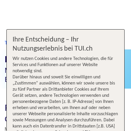
Ihre Entscheidung – Ihr
TUI.ch
Flüge
Flüge auf die Kapverden
Nutzungserlebnis bei TUI.ch
Flüge auf die Kapverden
Wir nutzen Cookies und andere Technologien, die für
Services und Funktionen auf unserer Website
Mit TUI an die schönsten Ziele der
notwendig sind.
Darüber hinaus und soweit Sie einwilligen und
Erde fliegen.
„Zustimmen“ auswählen, können wir sowie unsere bis
zu fünf Partner als Drittanbieter Cookies auf Ihrem
Gerät setzen, andere Technologien verwenden und
personenbezogene Daten [z. B. IP-Adresse] von Ihnen
Flüge Kapverden: Günstig auf
erheben und verarbeiten, um Ihnen auf oder neben
unserer Webseite personalisierte Inhalte vorzuschlagen
die Kapverden fliegen
sowie Messungen und Analysen durchzuführen. Dabei
kann auch ein Datentransfer in Drittstaaten [z.B. USA]
Mitten im Atlantischen Ozean liegen die Kapverden, eine