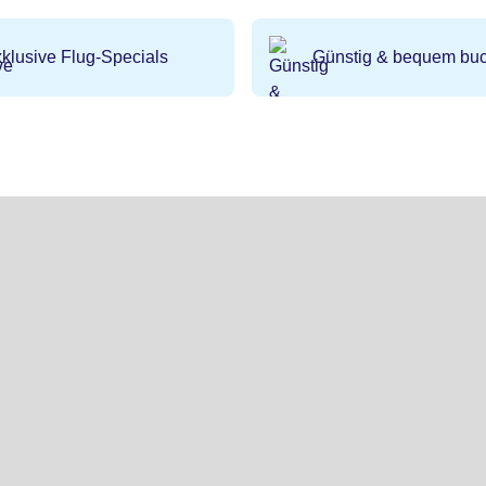
klusive Flug-Specials
Günstig & bequem bu