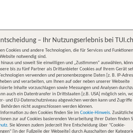
Entscheidung – Ihr Nutzungserlebnis bei TUI.c
en Cookies und andere Technologien, die für Services und Funktionen
Website notwendig sind.
hinaus und soweit Sie einwilligen und „Zustimmen“ auswählen, könn
sere bis zu fünf Partner als Drittanbieter Cookies auf Ihrem Gerät se
Technologien verwenden und personenbezogene Daten [z. B. IP-Adres
rheben und verarbeiten, um Ihnen auf oder neben unserer Webseite
isierte Inhalte vorzuschlagen sowie Messungen und Analysen durchz
nn auch ein Datentransfer in Drittstaaten [z.B. USA] möglich sein, 
er- und EU-Datenschutzniveau abgewichen werden kann und Zugriffe
n Behörden nicht ausgeschlossen werden können.
Information zu den Cookies finden Sie im
Cookie-Hinweis.
Zusätzlich
 Erde fliegen.
ionen zur auf Cookies basierenden Verarbeitung Ihrer Daten finden S
hutz.
Sie können zudem jederzeit Ihre Entscheidung über "Cookie-
ungen" [in der Fußzeile der Webseite] durch Ausschalten der Kategori