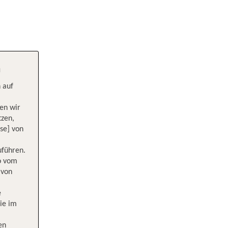
h
 auf
en wir
tzen,
se] von
uführen.
wo vom
 von
e
ie im
en