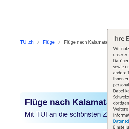
Ihre 
TUI.ch
Flüge
Flüge nach Kalamata
Wir nutz
unserer 
Darüber 
sowie un
andere 
Ihnen e
personal
Dabei ka
Schweiz
Flüge nach Kalamata
dortige
Weitere 
Mit TUI an die schönsten Ziele der
Informat
Datensc
Einstell