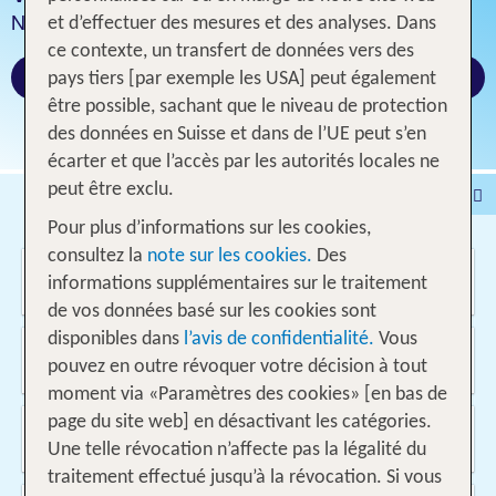
Ne loupez pas les bonnes affaires du moment!
et d’effectuer des mesures et des analyses. Dans
ce contexte, un transfert de données vers des
Découvrez toutes les offres
pays tiers [par exemple les USA] peut également
être possible, sachant que le niveau de protection
des données en Suisse et dans de l’UE peut s’en
écarter et que l’accès par les autorités locales ne
peut être exclu.
Voyages
Hôtel
Pour plus d’informations sur les cookies,
Voyages intervilles
% DEALS
Maison de vacances
consultez la
note sur les cookies.
Des
Où voulez-vous aller?
Croisières
Véhicules
informations supplémentaires sur le traitement
de vos données basé sur les cookies sont
disponibles dans
l’avis de confidentialité.
Vous
D'où?
pouvez en outre révoquer votre décision à tout
Suisse
moment via «Paramètres des cookies» [en bas de
page du site web] en désactivant les catégories.
Quand et pour combien de temps?
09.08.2026 - 09.08.2027, 1 Semaine
Une telle révocation n’affecte pas la légalité du
traitement effectué jusqu’à la révocation. Si vous