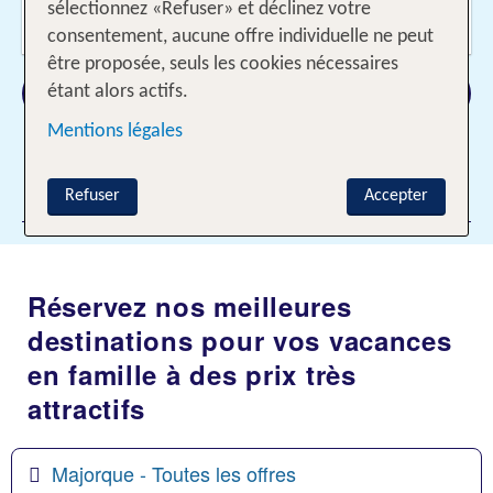
Voyageurs?
sélectionnez «Refuser» et déclinez votre
2 Adl., 1 Enfant
consentement, aucune offre individuelle ne peut
être proposée, seuls les cookies nécessaires
Rechercher
étant alors actifs.
Mentions légales
Ajouter des filtres
Refuser
Accepter
Réservez nos meilleures
destinations pour vos vacances
en famille à des prix très
attractifs
Majorque - Toutes les offres