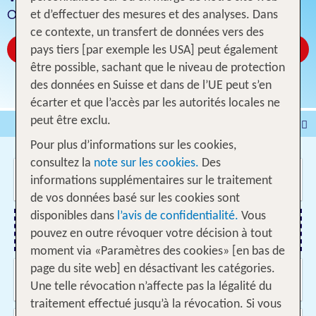
Offres sans vol
et d’effectuer des mesures et des analyses. Dans
ce contexte, un transfert de données vers des
Réservez à partir de CHF 35
pays tiers [par exemple les USA] peut également
être possible, sachant que le niveau de protection
des données en Suisse et dans de l’UE peut s’en
écarter et que l’accès par les autorités locales ne
peut être exclu.
Voyages
Hôtel
Pour plus d’informations sur les cookies,
Voyages intervilles
% DEALS
Maison de vacances
consultez la
note sur les cookies.
Des
Où voulez-vous aller?
Croisières
Véhicules
informations supplémentaires sur le traitement
de vos données basé sur les cookies sont
disponibles dans
l’avis de confidentialité.
Vous
pouvez en outre révoquer votre décision à tout
Ajouter un vol
moment via «Paramètres des cookies» [en bas de
page du site web] en désactivant les catégories.
Quand et pour combien de temps?
09.08.2026 - 02.06.2027, Date indifférente
Une telle révocation n’affecte pas la légalité du
traitement effectué jusqu’à la révocation. Si vous