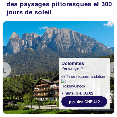
des paysages pittoresques et 300
jours de soleil
Dolomites
Perwanger
Previous
63 % de recommandation
7 nuits, SR, DZX2
p.p. dès CHF 412