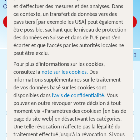
Offres pour 1 semaine vol inclus
et d’effectuer des mesures et des analyses. Dans
ce contexte, un transfert de données vers des
Réservez à partir de CHF 507
pays tiers [par exemple les USA] peut également
être possible, sachant que le niveau de protection
des données en Suisse et dans de l’UE peut s’en
écarter et que l’accès par les autorités locales ne
peut être exclu.
Voyages
Hôtel
Pour plus d’informations sur les cookies,
Voyages intervilles
% DEALS
Maison de vacances
consultez la
note sur les cookies.
Des
Où voulez-vous aller?
Croisières
Véhicules
informations supplémentaires sur le traitement
de vos données basé sur les cookies sont
disponibles dans
l’avis de confidentialité.
Vous
D'où?
pouvez en outre révoquer votre décision à tout
Suisse
moment via «Paramètres des cookies» [en bas de
page du site web] en désactivant les catégories.
Quand et pour combien de temps?
11.08.2026 - 26.05.2027, 1 Semaine
Une telle révocation n’affecte pas la légalité du
traitement effectué jusqu’à la révocation. Si vous