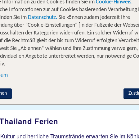
 Information zu den Cookies finden Sie im
Cookie-Hinweis.
iche Informationen zur auf Cookies basierenden Verarbeitung 
inden Sie im
Datenschutz.
Sie können zudem jederzeit Ihre
idung über "Cookie-Einstellungen" [in der Fußzeile der Websei
usschalten der Kategorien widerrufen. Ein solcher Widerruf wi
uf die Rechtmäßigkeit der bis zum Widerruf erfolgten Verarbei
ereisen
% DEALS
Ferienhaus
Kreuzfahrten
weit Sie „Ablehnen“ wählen und Ihre Zustimmung verweigern,
ndividuellen Angebote unterbreitet werden, nur notwendige C
iv.
Von wo?
Schweiz
sum
Wer reist mit?
nen
Zust
F
2 Erwachsene
 Thailand Ferien
 Kultur und herrliche Traumstrände erwarten Sie im Kön