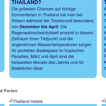
THAILAND?
Die grössten Chancen auf richtige
W
Sonnenferien in Thailand hat man bei
K
Reisen während der Trockenzeit besonders
T
von
. Die
u
Dezember
bis April
t
Regenwahrscheinlichkeit erreicht in diesem
S
Zeitraum ihren Tiefpunkt und die
w
angenehmen Wassertemperaturen sorgen
B
für perfekten Badespass im tropischen
R
Paradies. März und April sind die
K
heissesten Monate des Jahres und für
z
Badeferien ideal.
nd Ferien