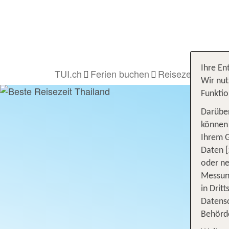
Ihre En
TUI.ch
Ferien buchen
Reisezeit
Thail
Wir nut
Funktio
Darüber
können 
Ihrem 
Daten [
oder ne
Messung
in Drit
Datensc
Behörd