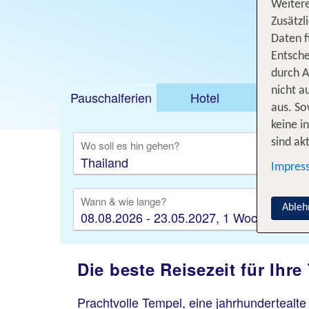
Weitere
Zusätzl
Daten f
Entsche
durch A
nicht a
Pauschalferien
Hotel
Städt
aus. So
keine i
sind akt
Wo soll es hin gehen?
Impres
Wann & wie lange?
Ableh
08.08.2026 - 23.05.2027, 1 Woche
Die beste Reisezeit für Ihre
Prachtvolle Tempel, eine jahrhundertealte