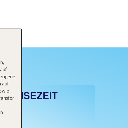
n,
 auf
ezogene
n auf
E REISEZEIT
sowie
ransfer
LAND
en