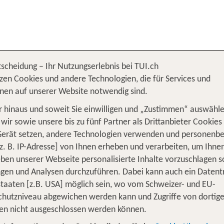
tscheidung – Ihr Nutzungserlebnis bei TUI.ch
and
zen Cookies und andere Technologien, die für Services und
nen auf unserer Website notwendig sind.
 hinaus und soweit Sie einwilligen und „Zustimmen“ auswähle
wir sowie unsere bis zu fünf Partner als Drittanbieter Cookies
Gerät setzen, andere Technologien verwenden und personenb
z. B. IP-Adresse] von Ihnen erheben und verarbeiten, um Ihne
BEST
ben unserer Webseite personalisierte Inhalte vorzuschlagen 
en und Analysen durchzuführen. Dabei kann auch ein Datent
THAI
tstaaten [z.B. USA] möglich sein, wo vom Schweizer- und EU-
hutzniveau abgewichen werden kann und Zugriffe von dortig
en nicht ausgeschlossen werden können.