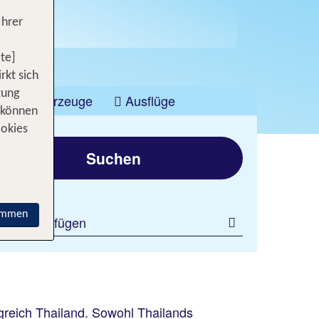
Ihrer
te]
rkt sich
tung
Fahrzeuge
Ausflüge
 können
ookies
Suchen
immen
ilter hinzufügen
igreich Thailand. Sowohl Thailands