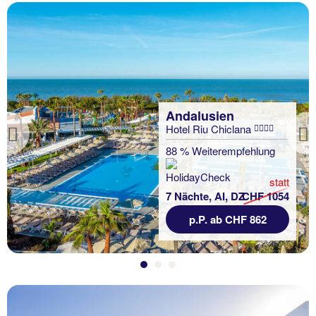
Andalusien
Hotel Riu Chiclana
Previous
88 % Weiterempfehlung
statt
7 Nächte, AI, DZ
CHF 1054
p.P. ab CHF 862