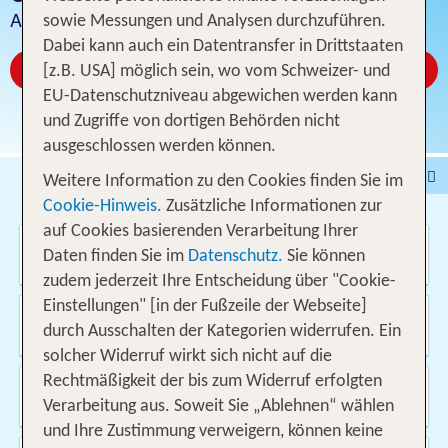
Angebot für 1 Woche inklusive Flug
sowie Messungen und Analysen durchzuführen.
Dabei kann auch ein Datentransfer in Drittstaaten
Jetzt ab CHF 434
[z.B. USA] möglich sein, wo vom Schweizer- und
EU-Datenschutzniveau abgewichen werden kann
und Zugriffe von dortigen Behörden nicht
ausgeschlossen werden können.
Pauschalferien
Hotel
Weitere Information zu den Cookies finden Sie im
Cookie-Hinweis.
Zusätzliche Informationen zur
Städtereisen
% DEALS
Ferienhaus
auf Cookies basierenden Verarbeitung Ihrer
Wo soll es hin gehen?
Kreuzfahrten
Fahrzeuge
Ausflüge
Daten finden Sie im
Datenschutz.
Sie können
zudem jederzeit Ihre Entscheidung über "Cookie-
Einstellungen" [in der Fußzeile der Webseite]
Von wo?
durch Ausschalten der Kategorien widerrufen. Ein
Schweiz
solcher Widerruf wirkt sich nicht auf die
Rechtmäßigkeit der bis zum Widerruf erfolgten
Wann & wie lange?
08.08.2026 - 23.05.2027, 1 Woche
Verarbeitung aus. Soweit Sie „Ablehnen“ wählen
und Ihre Zustimmung verweigern, können keine