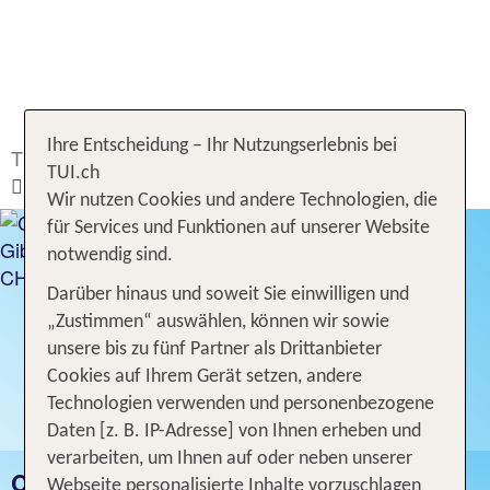
Ihre Entscheidung – Ihr Nutzungserlebnis bei
TUI.ch
Ferien buchen
Ferien
Spanien
TUI.ch
Costa De La Luz
Wir nutzen Cookies und andere Technologien, die
für Services und Funktionen auf unserer Website
notwendig sind.
Darüber hinaus und soweit Sie einwilligen und
„Zustimmen“ auswählen, können wir sowie
unsere bis zu fünf Partner als Drittanbieter
Cookies auf Ihrem Gerät setzen, andere
Technologien verwenden und personenbezogene
Daten [z. B. IP-Adresse] von Ihnen erheben und
verarbeiten, um Ihnen auf oder neben unserer
COSTA DE LA LUZ FERIEN
Webseite personalisierte Inhalte vorzuschlagen