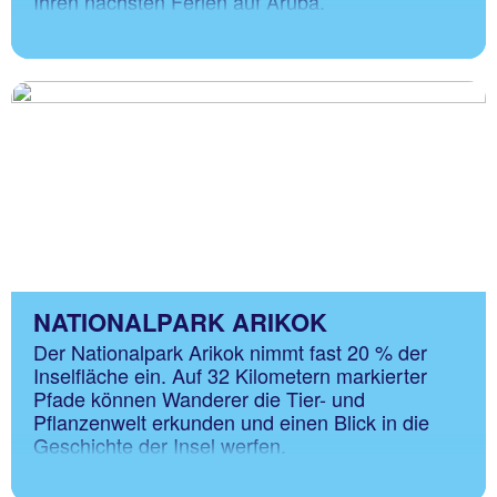
Ihren nächsten Ferien auf Aruba.
NATIONALPARK ARIKOK
Familienferien
Der Nationalpark Arikok nimmt fast 20 % der
Inselfläche ein. Auf 32 Kilometern markierter
Familienspass von A bis Z: Sandburgen
Pfade können Wanderer die Tier- und
bauen, Muscheln sammeln? Langweilig! Von
Pflanzenwelt erkunden und einen Blick in die
Papiamento lernen bis Merengue tanzen
Geschichte der Insel werfen.
finden Familien auf Aruba ein riesiges
Angebot für Gross und Klein. Viele Hotels