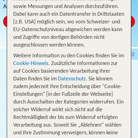
Angebot für 1 Woche inklusive Flug
sowie Messungen und Analysen durchzuführen.
Dabei kann auch ein Datentransfer in Drittstaaten
Jetzt ab CHF 2114
[z.B. USA] möglich sein, wo vom Schweizer- und
EU-Datenschutzniveau abgewichen werden kann
und Zugriffe von dortigen Behörden nicht
ausgeschlossen werden können.
Pauschalferien
Hotel
Weitere Information zu den Cookies finden Sie im
Cookie-Hinweis.
Zusätzliche Informationen zur
Städtereisen
% DEALS
Ferienhaus
auf Cookies basierenden Verarbeitung Ihrer
Wo soll es hin gehen?
Kreuzfahrten
Fahrzeuge
Ausflüge
Daten finden Sie im
Datenschutz.
Sie können
zudem jederzeit Ihre Entscheidung über "Cookie-
Einstellungen" [in der Fußzeile der Webseite]
Von wo?
durch Ausschalten der Kategorien widerrufen. Ein
Schweiz
solcher Widerruf wirkt sich nicht auf die
Rechtmäßigkeit der bis zum Widerruf erfolgten
Wann & wie lange?
10.08.2026 - 25.05.2027, 1 Woche
Verarbeitung aus. Soweit Sie „Ablehnen“ wählen
und Ihre Zustimmung verweigern, können keine