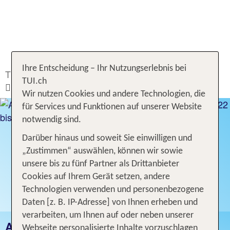
Ihre Entscheidung – Ihr Nutzungserlebnis bei
TUI.ch
Ferien buchen
Ferien
TUI.ch
Niederländische Antillen
Aruba
Wir nutzen Cookies und andere Technologien, die
für Services und Funktionen auf unserer Website
notwendig sind.
Darüber hinaus und soweit Sie einwilligen und
„Zustimmen“ auswählen, können wir sowie
unsere bis zu fünf Partner als Drittanbieter
Cookies auf Ihrem Gerät setzen, andere
Technologien verwenden und personenbezogene
Daten [z. B. IP-Adresse] von Ihnen erheben und
verarbeiten, um Ihnen auf oder neben unserer
ARUBA FERIEN
Webseite personalisierte Inhalte vorzuschlagen