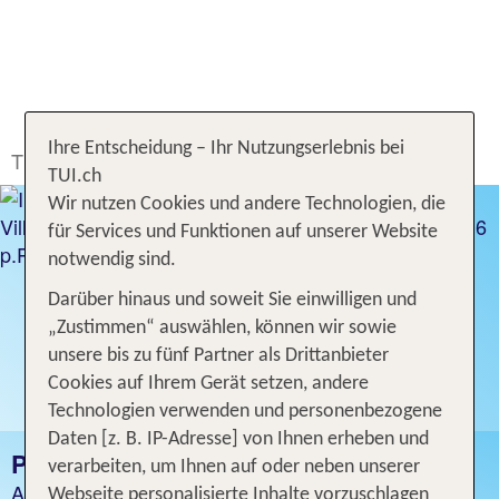
Ihre Entscheidung – Ihr Nutzungserlebnis bei
TUI.ch
Ferien buchen
Ferien
Frankreich
Paris
TUI.ch
Wir nutzen Cookies und andere Technologien, die
für Services und Funktionen auf unserer Website
notwendig sind.
Darüber hinaus und soweit Sie einwilligen und
„Zustimmen“ auswählen, können wir sowie
unsere bis zu fünf Partner als Drittanbieter
Cookies auf Ihrem Gerät setzen, andere
Technologien verwenden und personenbezogene
Daten [z. B. IP-Adresse] von Ihnen erheben und
PARIS FERIEN
verarbeiten, um Ihnen auf oder neben unserer
Angebot für 1 bis 4 Tage inklusive Flug
Webseite personalisierte Inhalte vorzuschlagen