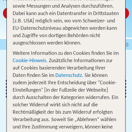
sowie Messungen und Analysen durchzuführen.
Jetzt ab CHF 316
Dabei kann auch ein Datentransfer in Drittstaaten
[z.B. USA] möglich sein, wo vom Schweizer- und
EU-Datenschutzniveau abgewichen werden kann
und Zugriffe von dortigen Behörden nicht
ausgeschlossen werden können.
Pauschalferien
Hotel
Weitere Information zu den Cookies finden Sie im
Städtereisen
% DEALS
Ferienhaus
Cookie-Hinweis.
Zusätzliche Informationen zur
Wo soll es hin gehen?
Kreuzfahrten
Fahrzeuge
Ausflüge
auf Cookies basierenden Verarbeitung Ihrer
Daten finden Sie im
Datenschutz.
Sie können
zudem jederzeit Ihre Entscheidung über "Cookie-
Einstellungen" [in der Fußzeile der Webseite]
Flug hinzufügen
durch Ausschalten der Kategorien widerrufen. Ein
solcher Widerruf wirkt sich nicht auf die
Wann & wie lange?
09.08.2026 - 02.06.2027, Beliebig
Rechtmäßigkeit der bis zum Widerruf erfolgten
Verarbeitung aus. Soweit Sie „Ablehnen“ wählen
Wer reist mit?
und Ihre Zustimmung verweigern, können keine