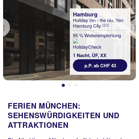
Hamburg
Holiday Inn - the niu, Yen
Hamburg City
Previous
95 % Weiterempfehlung
1 Nacht, ÜF, XX
p.P. ab CHF 43
FERIEN MÜNCHEN:
SEHENSWÜRDIGKEITEN UND
ATTRAKTIONEN