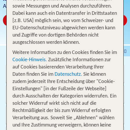
Angebot für 1 bis 4 Nächte ohne Flug
sowie Messungen und Analysen durchzuführen.
Dabei kann auch ein Datentransfer in Drittstaaten
Jetzt ab CHF 6
[z.B. USA] möglich sein, wo vom Schweizer- und
EU-Datenschutzniveau abgewichen werden kann
und Zugriffe von dortigen Behörden nicht
ausgeschlossen werden können.
Pauschalferien
Hotel
Weitere Information zu den Cookies finden Sie im
Cookie-Hinweis.
Zusätzliche Informationen zur
Städtereisen
% DEALS
Ferienhaus
auf Cookies basierenden Verarbeitung Ihrer
Wo soll es hin gehen?
Kreuzfahrten
Fahrzeuge
Ausflüge
Daten finden Sie im
Datenschutz.
Sie können
zudem jederzeit Ihre Entscheidung über "Cookie-
Einstellungen" [in der Fußzeile der Webseite]
Von wo?
durch Ausschalten der Kategorien widerrufen. Ein
Schweiz
solcher Widerruf wirkt sich nicht auf die
Rechtmäßigkeit der bis zum Widerruf erfolgten
Wann & wie lange?
09.08.2026 - 24.05.2027, 1 Woche
Verarbeitung aus. Soweit Sie „Ablehnen“ wählen
und Ihre Zustimmung verweigern, können keine