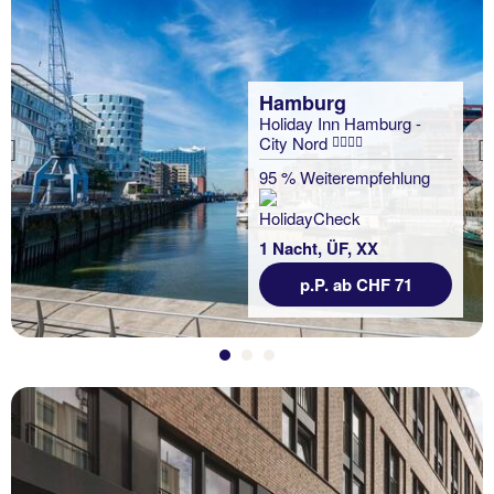
Hamburg
Holiday Inn Hamburg -
City Nord
Previous
95 % Weiterempfehlung
1 Nacht, ÜF, XX
p.P. ab CHF 71