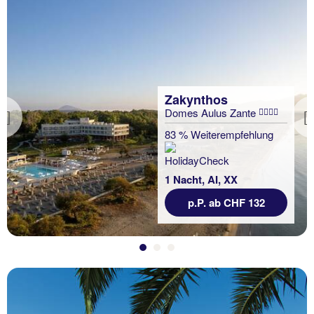
Zakynthos
Domes Aulus Zante
Previous
83 % Weiterempfehlung
1 Nacht, AI, XX
p.P. ab CHF 132