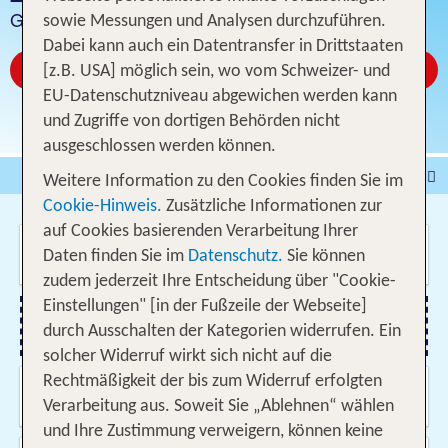
Günstige Hotelangebote
sowie Messungen und Analysen durchzuführen.
Dabei kann auch ein Datentransfer in Drittstaaten
Jetzt ab CHF 9
[z.B. USA] möglich sein, wo vom Schweizer- und
EU-Datenschutzniveau abgewichen werden kann
und Zugriffe von dortigen Behörden nicht
ausgeschlossen werden können.
Pauschalferien
Hotel
Weitere Information zu den Cookies finden Sie im
Cookie-Hinweis.
Zusätzliche Informationen zur
Städtereisen
% DEALS
Ferienhaus
auf Cookies basierenden Verarbeitung Ihrer
Wo soll es hin gehen?
Kreuzfahrten
Fahrzeuge
Ausflüge
Daten finden Sie im
Datenschutz.
Sie können
zudem jederzeit Ihre Entscheidung über "Cookie-
Einstellungen" [in der Fußzeile der Webseite]
durch Ausschalten der Kategorien widerrufen. Ein
Flug hinzufügen
solcher Widerruf wirkt sich nicht auf die
Rechtmäßigkeit der bis zum Widerruf erfolgten
Wann & wie lange?
10.08.2026 - 03.06.2027, Beliebig
Verarbeitung aus. Soweit Sie „Ablehnen“ wählen
und Ihre Zustimmung verweigern, können keine