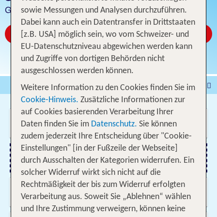
Günstige Hotelangebote
sowie Messungen und Analysen durchzuführen.
Dabei kann auch ein Datentransfer in Drittstaaten
Jetzt ab CHF 372
[z.B. USA] möglich sein, wo vom Schweizer- und
EU-Datenschutzniveau abgewichen werden kann
und Zugriffe von dortigen Behörden nicht
ausgeschlossen werden können.
Pauschalferien
Hotel
Weitere Information zu den Cookies finden Sie im
Cookie-Hinweis.
Zusätzliche Informationen zur
Städtereisen
% DEALS
Ferienhaus
auf Cookies basierenden Verarbeitung Ihrer
Wo soll es hin gehen?
Kreuzfahrten
Fahrzeuge
Ausflüge
Daten finden Sie im
Datenschutz.
Sie können
zudem jederzeit Ihre Entscheidung über "Cookie-
Einstellungen" [in der Fußzeile der Webseite]
durch Ausschalten der Kategorien widerrufen. Ein
Flug hinzufügen
solcher Widerruf wirkt sich nicht auf die
Rechtmäßigkeit der bis zum Widerruf erfolgten
Wann & wie lange?
13.08.2026 - 06.06.2027, Beliebig
Verarbeitung aus. Soweit Sie „Ablehnen“ wählen
und Ihre Zustimmung verweigern, können keine