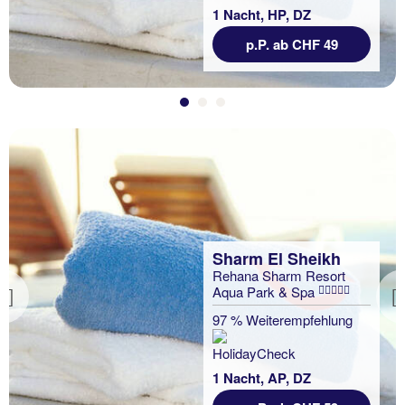
1 Nacht, HP, DZ
p.P. ab CHF 49
Sharm El Sheikh
Rehana Sharm Resort
Aqua Park & Spa
Previous
97 % Weiterempfehlung
1 Nacht, AP, DZ