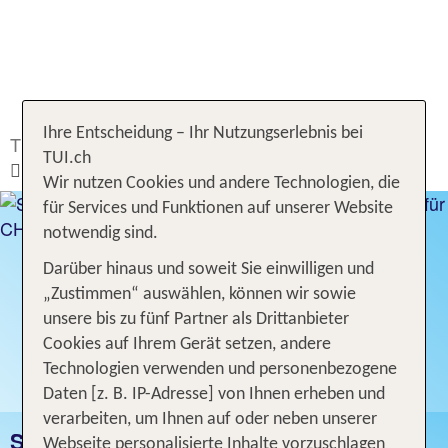
Ihre Entscheidung – Ihr Nutzungserlebnis bei
TUI.ch
Ferien buchen
Hotel
Ägypten
TUI.ch
Sharm El Sheikh
Wir nutzen Cookies und andere Technologien, die
für Services und Funktionen auf unserer Website
notwendig sind.
Darüber hinaus und soweit Sie einwilligen und
„Zustimmen“ auswählen, können wir sowie
unsere bis zu fünf Partner als Drittanbieter
Cookies auf Ihrem Gerät setzen, andere
Technologien verwenden und personenbezogene
Daten [z. B. IP-Adresse] von Ihnen erheben und
verarbeiten, um Ihnen auf oder neben unserer
SHARM EL SHEIKH
Webseite personalisierte Inhalte vorzuschlagen