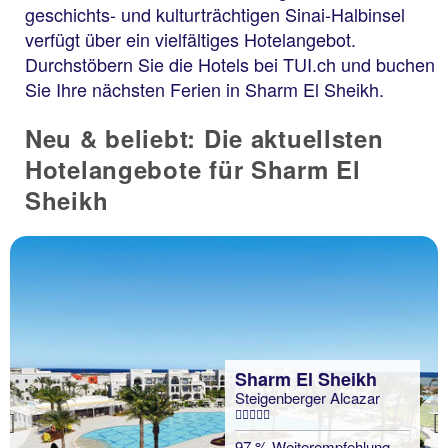
geschichts- und kulturträchtigen Sinai-Halbinsel
verfügt über ein vielfältiges Hotelangebot.
Durchstöbern Sie die Hotels bei TUI.ch und buchen
Sie Ihre nächsten Ferien in Sharm El Sheikh.
Neu & beliebt: Die aktuellsten
Hotelangebote für Sharm El
Sheikh
Sharm El Sheikh
Steigenberger Alcazar
Previous
97 % Weiterempfehlung