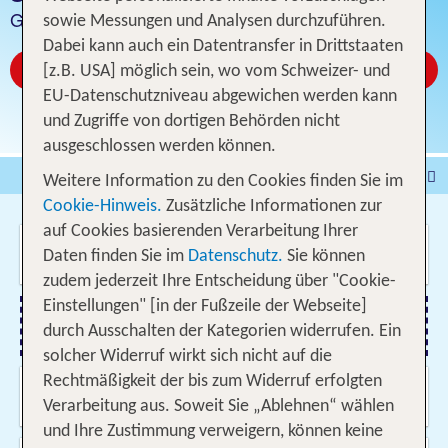
Günstige Hotelangebote
sowie Messungen und Analysen durchzuführen.
Dabei kann auch ein Datentransfer in Drittstaaten
Jetzt ab CHF 22
[z.B. USA] möglich sein, wo vom Schweizer- und
EU-Datenschutzniveau abgewichen werden kann
und Zugriffe von dortigen Behörden nicht
ausgeschlossen werden können.
Pauschalferien
Hotel
Weitere Information zu den Cookies finden Sie im
Cookie-Hinweis.
Zusätzliche Informationen zur
Städtereisen
% DEALS
Ferienhaus
auf Cookies basierenden Verarbeitung Ihrer
Wo soll es hin gehen?
Kreuzfahrten
Fahrzeuge
Ausflüge
Daten finden Sie im
Datenschutz.
Sie können
zudem jederzeit Ihre Entscheidung über "Cookie-
Einstellungen" [in der Fußzeile der Webseite]
durch Ausschalten der Kategorien widerrufen. Ein
Flug hinzufügen
solcher Widerruf wirkt sich nicht auf die
Rechtmäßigkeit der bis zum Widerruf erfolgten
Wann & wie lange?
11.08.2026 - 04.06.2027, Beliebig
Verarbeitung aus. Soweit Sie „Ablehnen“ wählen
und Ihre Zustimmung verweigern, können keine