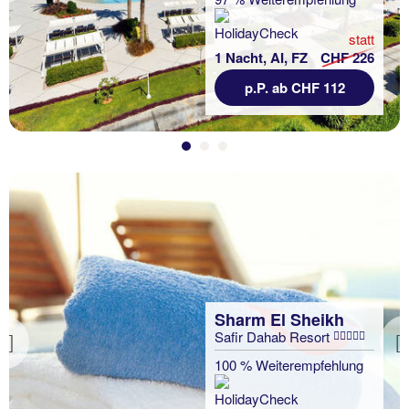
statt
1 Nacht, AI, FZ
CHF 226
p.P. ab CHF 112
Sharm El Sheikh
Safir Dahab Resort
Previous
100 % Weiterempfehlung