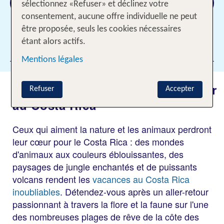
Rechercher
sélectionnez «Refuser» et déclinez votre
consentement, aucune offre individuelle ne peut
être proposée, seuls les cookies nécessaires
étant alors actifs.
Ajouter des filtres
Mentions légales
Le meilleur moment pour voyager
Refuser
Accepter
au Costa Rica
Ceux qui aiment la nature et les animaux perdront
leur cœur pour le Costa Rica : des mondes
d'animaux aux couleurs éblouissantes, des
paysages de jungle enchantés et de puissants
volcans rendent les
vacances au Costa Rica
inoubliables
. Détendez-vous après un aller-retour
passionnant à travers la flore et la faune sur l'une
des nombreuses plages de rêve de la côte des