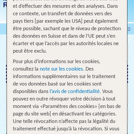
RICA
et d’effectuer des mesures et des analyses. Dans
ce contexte, un transfert de données vers des
pays tiers [par exemple les USA] peut également
Voyages
Hôtel
être possible, sachant que le niveau de protection
des données en Suisse et dans de l’UE peut s’en
Voyages intervilles
% DEALS
Maison de vacances
écarter et que l’accès par les autorités locales ne
Où voulez-vous aller?
Croisières
Véhicules
peut être exclu.
Pour plus d’informations sur les cookies,
consultez la
note sur les cookies.
Des
Ajouter un vol
informations supplémentaires sur le traitement
de vos données basé sur les cookies sont
Quand et pour combien de temps?
disponibles dans
l’avis de confidentialité.
Vous
10.08.2026 - 03.06.2027, Date indifférente
pouvez en outre révoquer votre décision à tout
moment via «Paramètres des cookies» [en bas de
Voyageurs?
page du site web] en désactivant les catégories.
2 Adultes
Une telle révocation n’affecte pas la légalité du
traitement effectué jusqu’à la révocation. Si vous