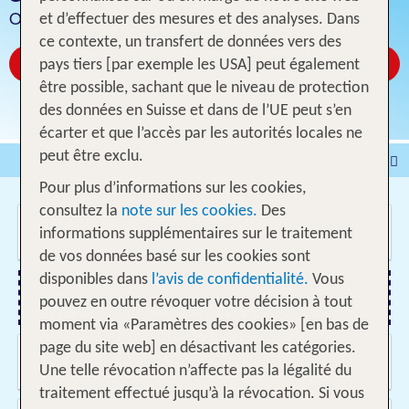
Offres d'hôtels intéressantes
et d’effectuer des mesures et des analyses. Dans
ce contexte, un transfert de données vers des
Réservez à partir de CHF 35
pays tiers [par exemple les USA] peut également
être possible, sachant que le niveau de protection
des données en Suisse et dans de l’UE peut s’en
écarter et que l’accès par les autorités locales ne
peut être exclu.
Voyages
Hôtel
Pour plus d’informations sur les cookies,
Voyages intervilles
% DEALS
Maison de vacances
consultez la
note sur les cookies.
Des
Où voulez-vous aller?
Croisières
Véhicules
informations supplémentaires sur le traitement
de vos données basé sur les cookies sont
disponibles dans
l’avis de confidentialité.
Vous
pouvez en outre révoquer votre décision à tout
Ajouter un vol
moment via «Paramètres des cookies» [en bas de
page du site web] en désactivant les catégories.
Quand et pour combien de temps?
11.08.2026 - 04.06.2027, Date indifférente
Une telle révocation n’affecte pas la légalité du
traitement effectué jusqu’à la révocation. Si vous