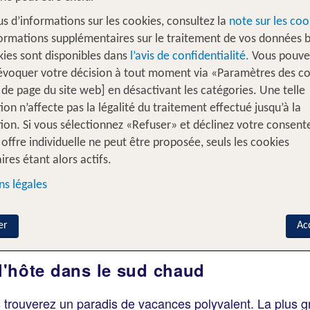
us d’informations sur les cookies, consultez la
note sur les coo
ormations supplémentaires sur le traitement de vos données b
kies sont disponibles dans
l’avis de confidentialité.
Vous pouve
évoquer votre décision à tout moment via «Paramètres des c
 de page du site web] en désactivant les catégories. Une telle
s intervilles
% DEALS
Maison de vacances
ion n’affecte pas la légalité du traitement effectué jusqu’à la
ion. Si vous sélectionnez «Refuser» et déclinez votre consen
offre individuelle ne peut être proposée, seuls les cookies
Ajouter un vol
ires étant alors actifs.
s légales
Voyageurs?
A
e
2 Adultes
er
Ac
 l'hôte dans le sud chaud
s trouverez un paradis de vacances polyvalent. La plus gr