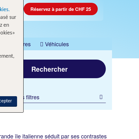
Réservez à partir de CHF 25
kies.
asé sur
z en
ookies»
Croisières
Véhicules
tement,
Rechercher
jouter des filtres
cepter
ande île italienne séduit par ses contrastes