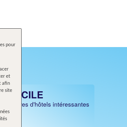
res pour
lacer
ter et
 afin
SICILE
e site
Offres d'hôtels intéressantes
nnées
ités