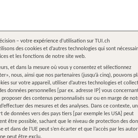
écision – votre expérience d’utilisation sur TUI.ch
Italie
Sicile
ilisons des cookies et d’autres technologies qui sont nécessai
vices et les fonctions de notre site web.
leurs, et dans la mesure où vous y consentez et sélectionnez
er», nous, ainsi que nos partenaires (jusqu’à cinq), pouvons p
kies sur votre appareil, utiliser d’autres technologies et collec
 des données personnelles [par ex. adresse IP] vous concernant
 proposer des contenus personnalisés sur ou en marge de notr
d’effectuer des mesures et des analyses. Dans ce contexte, un
rt de données vers des pays tiers [par exemple les USA] peut
nt être possible, sachant que le niveau de protection des do
se et dans de l’UE peut s’en écarter et que l’accès par les autor
 ne peut être exclu.