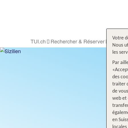
Votre d
TUI.ch
Rechercher & Réserver
Hôtel
Nous ut
les ser
Par ail
«Accept
des coo
traiter
de vous
web et 
transfe
égaleme
en Suis
locales