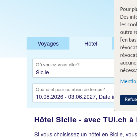
Pour pl
Des inf
les coo
outre r
[en bas
Voyages
Hôtel
Voyage
révocat
révocat
aucune 
Où voulez-vous aller?
nécessa
Mention
Quand et pour combien de temps?
10.08.2026 - 03.06.2027, Date indifférent
Refus
Hôtel Sicile - avec TUI.ch à
Si vous choisissez un hôtel en Sicile, vou