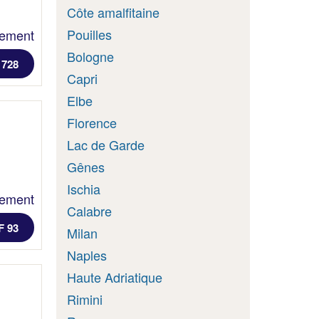
Côte amalfitaine
Pouilles
lement
Bologne
 728
Capri
Elbe
Florence
Lac de Garde
Gênes
Ischia
lement
Calabre
F 93
Milan
Naples
Haute Adriatique
Rimini