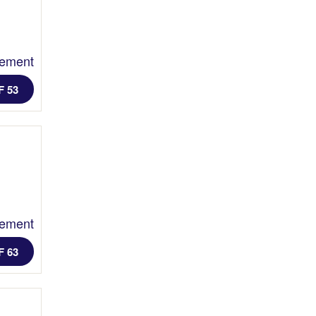
lement
F 53
lement
F 63