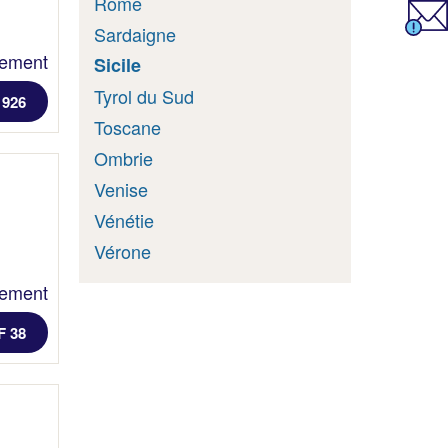
Rome
Sardaigne
lement
Sicile
Tyrol du Sud
 926
Toscane
Ombrie
Venise
Vénétie
Vérone
lement
F 38