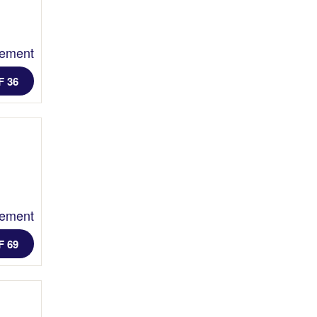
lement
F 36
lement
F 69