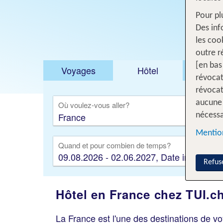
Pour pl
Des inf
les coo
outre r
[en bas
Voyages
Hôtel
Voyage
révocat
révocat
aucune 
Où voulez-vous aller?
nécessa
Mention
Quand et pour combien de temps?
09.08.2026 - 02.06.2027, Date indifférent
Refus
Hôtel en France chez TUI.c
La France est l'une des destinations de vo