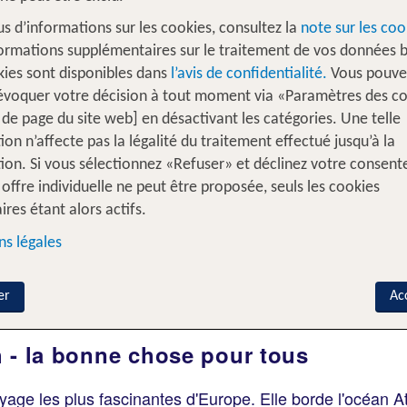
us d’informations sur les cookies, consultez la
note sur les coo
ormations supplémentaires sur le traitement de vos données b
kies sont disponibles dans
l’avis de confidentialité.
Vous pouve
évoquer votre décision à tout moment via «Paramètres des c
 de page du site web] en désactivant les catégories. Une telle
s intervilles
% DEALS
Maison de vacances
ion n’affecte pas la légalité du traitement effectué jusqu’à la
ion. Si vous sélectionnez «Refuser» et déclinez votre consen
offre individuelle ne peut être proposée, seuls les cookies
Ajouter un vol
ires étant alors actifs.
s légales
Voyageurs?
A
e
2 Adultes
er
Ac
h - la bonne chose pour tous
yage les plus fascinantes d'Europe. Elle borde l'océan A