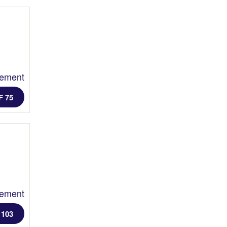
lement
F 75
lement
 103