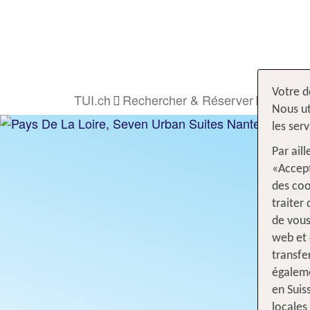
Votre d
TUI.ch
Rechercher & Réserver
Hôtel
Nous ut
les ser
Par ail
«Accept
des coo
traiter
de vous
web et 
transfe
égaleme
en Suis
locales