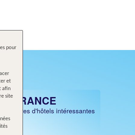
res pour
lacer
ter et
 afin
FRANCE
e site
Offres d'hôtels intéressantes
nnées
ités