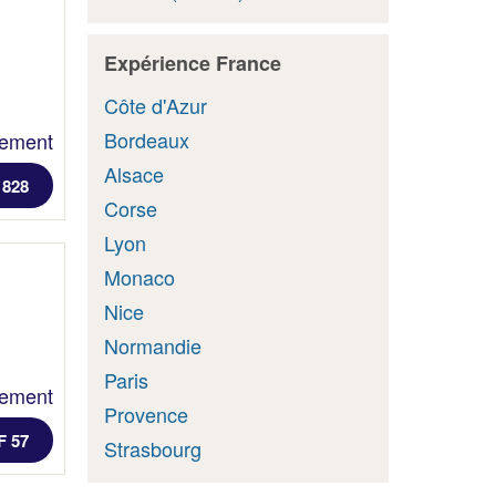
Expérience France
Côte d'Azur
Bordeaux
lement
Alsace
 828
Corse
Lyon
Monaco
Nice
Normandie
Paris
lement
Provence
F 57
Strasbourg