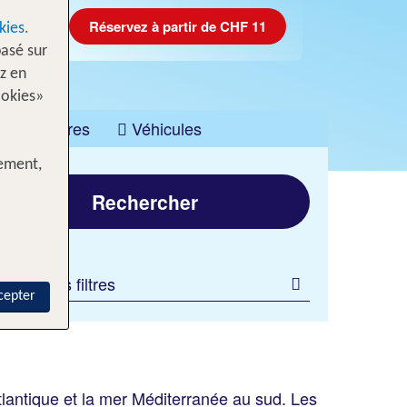
Réservez à partir de CHF 11
kies.
asé sur
z en
ookies»
Croisières
Véhicules
tement,
Rechercher
jouter des filtres
cepter
tlantique et la mer Méditerranée au sud. Les