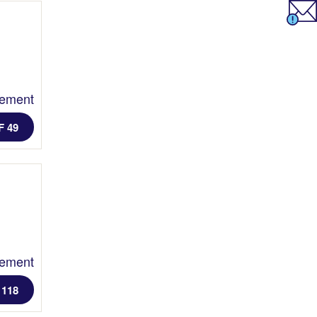
lement
F 49
lement
 118