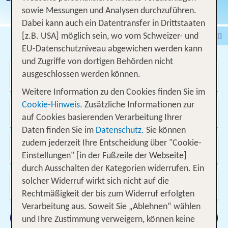
sowie Messungen und Analysen durchzuführen.
Dabei kann auch ein Datentransfer in Drittstaaten
Pauschalferien
Hotel
[z.B. USA] möglich sein, wo vom Schweizer- und
EU-Datenschutzniveau abgewichen werden kann
Städtereisen
% DEALS
Ferienhaus
und Zugriffe von dortigen Behörden nicht
Wo soll es hin gehen?
Kreuzfahrten
Fahrzeuge
Ausflüge
ausgeschlossen werden können.
Weitere Information zu den Cookies finden Sie im
Von wo?
Cookie-Hinweis.
Zusätzliche Informationen zur
Schweiz
auf Cookies basierenden Verarbeitung Ihrer
Daten finden Sie im
Datenschutz.
Sie können
Wann & wie lange?
zudem jederzeit Ihre Entscheidung über "Cookie-
09.08.2026 - 07.11.2026, 1 Woche
Einstellungen" [in der Fußzeile der Webseite]
durch Ausschalten der Kategorien widerrufen. Ein
Wer reist mit?
solcher Widerruf wirkt sich nicht auf die
2 Erwachsene
Rechtmäßigkeit der bis zum Widerruf erfolgten
Verarbeitung aus. Soweit Sie „Ablehnen“ wählen
Suchen
und Ihre Zustimmung verweigern, können keine