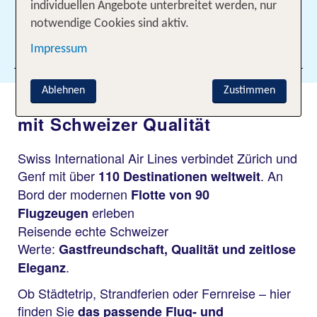
individuellen Angebote unterbreitet werden, nur
notwendige Cookies sind aktiv.
Impressum
Filter hinzufügen
Ablehnen
Zustimmen
Mit SWISS die Welt entdecken –
mit Schweizer Qualität
Swiss International Air Lines verbindet Zürich und
Genf mit über
. An
110 Destinationen weltweit
Bord der modernen
Flotte von 90
erleben
Flugzeugen
Reisende echte Schweizer
Werte:
Gastfreundschaft, Qualität und zeitlose
.
Eleganz
Ob Städtetrip, Strandferien oder Fernreise – hier
finden Sie
das passende Flug- und